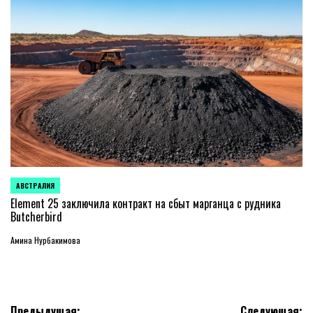
АВСТРАЛИЯ
ОПУБЛИКОВАНО
В
Element 25 заключила контракт на сбыт марганца с рудника
Butcherbird
Амина Нурбакимова
Предыдущая:
Следующая: