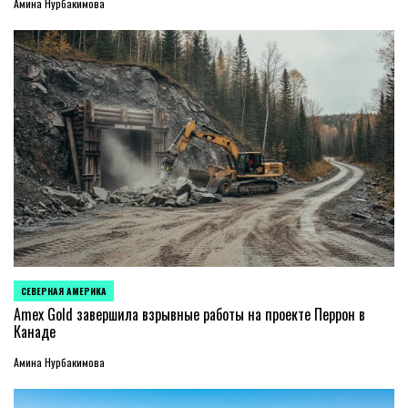
Амина Нурбакимова
СЕВЕРНАЯ АМЕРИКА
ОПУБЛИКОВАНО
В
Amex Gold завершила взрывные работы на проекте Перрон в
Канаде
Амина Нурбакимова