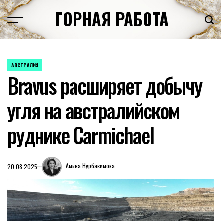
Перейти
ГОРНАЯ РАБОТА
к
содержимому
АВСТРАЛИЯ
ОПУБЛИКОВАНО
Bravus расширяет добычу
В
угля на австралийском
руднике Carmichael
Амина Нурбакимова
20.08.2025