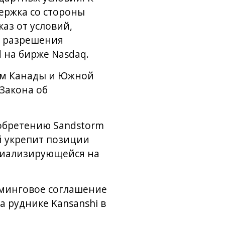
ержка со стороны
аз от условий,
ь разрешения
 на бирже Nasdaq.
ом Канады и Южной
 Закона об
обретению Sandstorm
й укрепит позиции
ециализирующейся на
риминговое соглашение
а руднике Kansanshi в