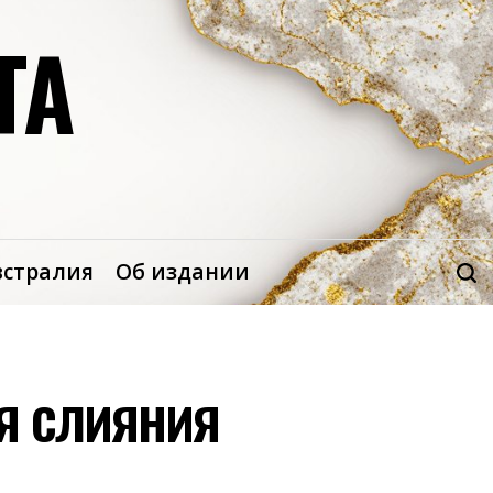
ТА
встралия
Об издании
я слияния