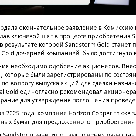
подала окончательное заявление в Комиссию
елав ключевой шаг в процессе приобретения S
 в результате которой Sandstorm Gold станет
Gold дочерней компанией, было достигнуто в
ния необходимо одобрение акционеров. Вне
d, которые были зарегистрированы по состоян
 по вопросу выпуска акций для сделки назначе
al Gold единогласно рекомендовал акционера
обрание для утверждения поглощения проведет
ря 2025 года, компания Horizon Copper также
ных бумаг для предложенного приобретения с
 Sandstorm зависит от выполнения ряда стан