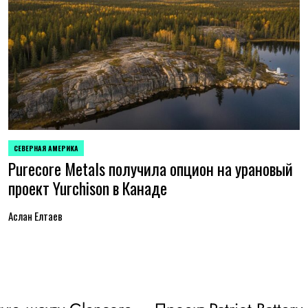
СЕВЕРНАЯ АМЕРИКА
ОПУБЛИКОВАНО
Purecore Metals получила опцион на урановый
В
проект Yurchison в Канаде
Аслан Елтаев