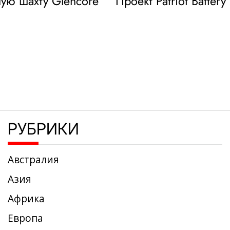
ую шахту Glencore
Проект Patriot Batte
РУБРИКИ
Австралия
Азия
Африка
Европа