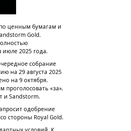
 по ценным бумагам и
andstorm Gold.
 полностью
 июле 2025 года.
очередное собрание
ию на 29 августа 2025
но на 9 октября.
м проголосовать «за».
 и Sandstorm.
 запросит одобрение
о стороны Royal Gold.
дартных условий. К