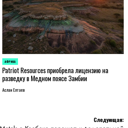
АФРИКА
ОПУБЛИКОВАНО
Patriot Resources приобрела лицензию на
В
разведку в Медном поясе Замбии
Аслан Елтаев
Следующая: