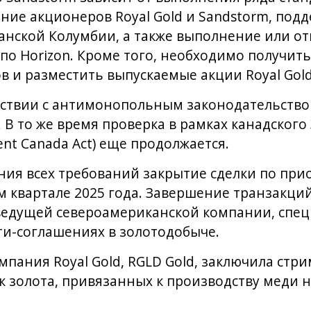
ние акционеров Royal Gold и Sandstorm, подд
анской Колумбии, а также выполнение или отк
 по Horizon. Кроме того, необходимо получит
 и разместить выпускаемые акции Royal Gold
тствии с антимонопольным законодательств
 В то же время проверка в рамках канадского
nt Canada Act) еще продолжается.
ния всех требований закрытие сделки по при
м квартале 2025 года. Завершение транзакци
е ведущей североамериканской компании, сп
ти-соглашениях в золотодобыче.
омпания Royal Gold, RGLD Gold, заключила ст
к золота, привязанных к производству меди н