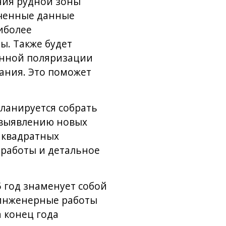
ния рудной зоны
лученные данные
иболее
ы. Также будет
анной поляризации
ания. Это поможет
ланируется собрать
 выявлению новых
 квадратных
 работы и детальное
5 год знаменует собой
о инженерные работы
 конец года