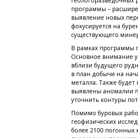
геологоразведочных р
программы – расширен
выявление новых пер
фокусируется на буре
существующего минер
В рамках программы 
Основное внимание у
вблизи будущего рудн
в план добычи на нач
металла. Также будет
выявлены аномалии по
уточнить контуры по
Помимо буровых рабо
геофизических иссле
более 2100 погонных