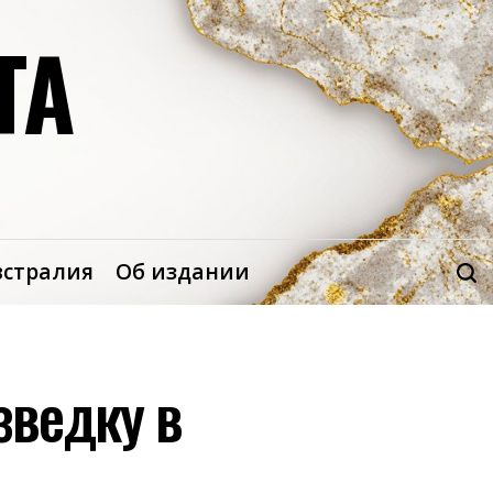
ТА
встралия
Об издании
зведку в