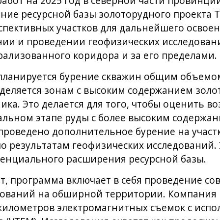
абот на 2025 год в северной части провинции
ие ресурсной базы золоторудного проекта Tro
спективных участков для дальнейшего освое
нии и проведении геофизических исследован
ализованного коридора и за его пределами.
планируется бурение скважин общим объемом
деляется зонам с высоким содержанием золо
ика. Это делается для того, чтобы оценить 
альном этапе руды с более высоким содержа
 проведено дополнительное бурение на участк
 результатам геофизических исследований. 
тенциального расширения ресурсной базы.
т, программа включает в себя проведение с
дований на обширной территории. Компания 
 километров электромагнитных съемок с исп