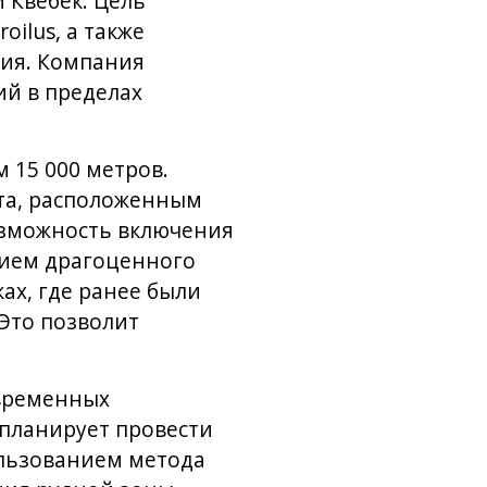
 Квебек. Цель
ilus, а также
ния. Компания
ий в пределах
 15 000 метров.
та, расположенным
возможность включения
нием драгоценного
ах, где ранее были
Это позволит
овременных
планирует провести
ользованием метода