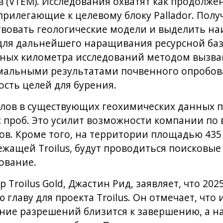
 (VTEM). Исследования охватят как продолже
и, прилегающие к целевому блоку Pallador. По
вовать геологические модели и выделить на
для дальнейшего наращивания ресурсной баз
нных километра исследований методом вызв
номальными результатами почвенного опробов
сть целей для бурения.
лов в существующих геохимических данных п
х проб. Это усилит возможности компании по
ов. Кроме того, на территории площадью 435
жащей Troilus, будут проводиться поисковые
ование.
Troilus Gold, Джастин Рид, заявляет, что 202
главу для проекта Troilus. Он отмечает, чт
ние разрешений близится к завершению, а на