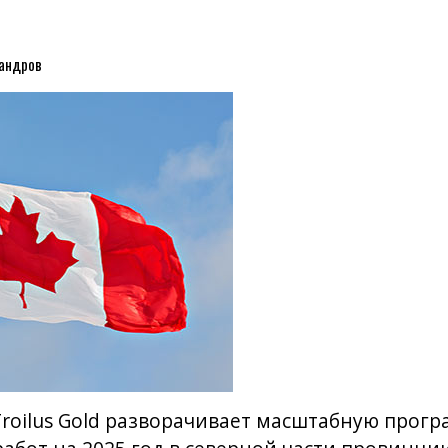
сандров
roilus Gold разворачивает масштабную прог