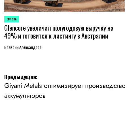
ЕВРОПА
ОПУБЛИКОВАНО
Glencore увеличил полугодовую выручку на
В
49% и готовится к листингу в Австралии
Валерий Александров
Навигация
Предыдущая:
Giyani Metals оптимизирует производство
по
аккумуляторов
записям