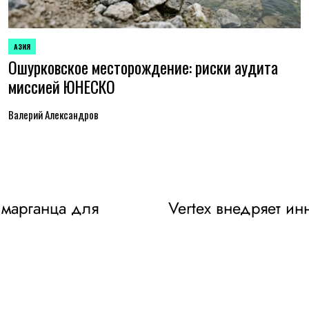
АЗИЯ
ОПУБЛИКОВАНО
Ошурковское месторождение: риски аудита
В
миссией ЮНЕСКО
Валерий Александров
 марганца для
Vertex внедряет и