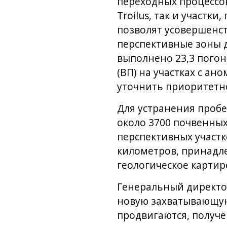
переходных процессов
Troilus, так и участк
позволят усовершенст
перспективные зоны 
выполнено 23,3 пого
(ВП) на участках с а
уточнить приоритетно
Для устранения пробе
около 3700 почвенны
перспективных участк
километров, принадле
геологическое картир
Генеральный директор 
новую захватывающую 
продвигаются, получе