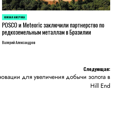
ЮЖНАЯ АМЕРИКА
ОПУБЛИКОВАНО
POSCO и Meteoric заключили партнерство по
В
редкоземельным металлам в Бразилии
Валерий Александров
Следующая:
нновации для увеличения добычи золота в
Hill End