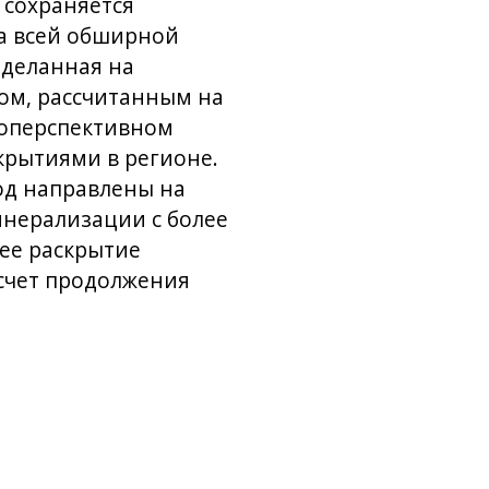
 сохраняется
на всей обширной
оделанная на
вом, рассчитанным на
коперспективном
крытиями в регионе.
од направлены на
нерализации с более
ее раскрытие
 счет продолжения