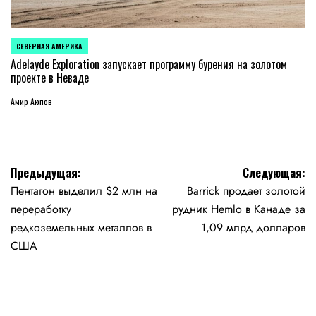
СЕВЕРНАЯ АМЕРИКА
ОПУБЛИКОВАНО
В
Adelayde Exploration запускает программу бурения на золотом
проекте в Неваде
Амир Аюпов
Навигация
Предыдущая:
Следующая:
Пентагон выделил $2 млн на
Barrick продает золотой
по
переработку
рудник Hemlo в Канаде за
записям
редкоземельных металлов в
1,09 млрд долларов
США