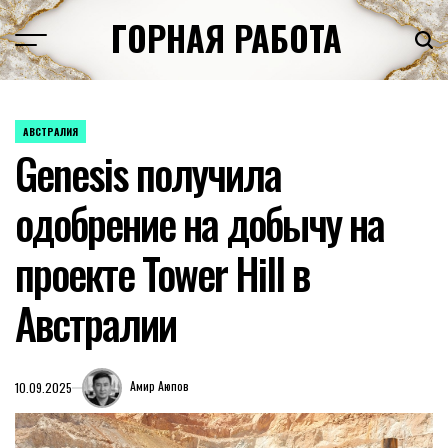
Перейти
ГОРНАЯ РАБОТА
к
содержимому
АВСТРАЛИЯ
ОПУБЛИКОВАНО
Genesis получила
В
одобрение на добычу на
проекте Tower Hill в
Австралии
Амир Аюпов
10.09.2025