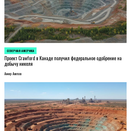
СЕВЕРНАЯ АМЕРИКА
ОПУБЛИКОВАНО
В
Проект Crawford в Канаде получил федеральное одобрение на
добычу никеля
Амир Аюпов