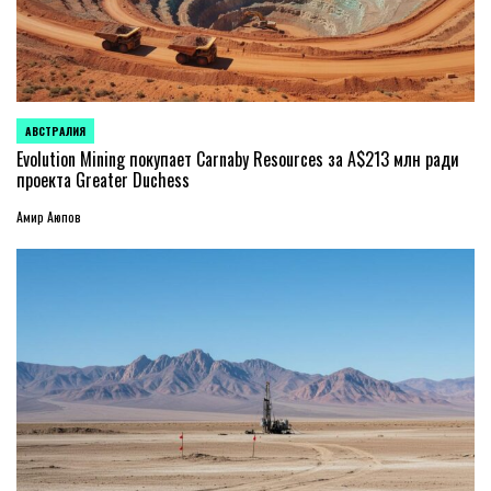
АВСТРАЛИЯ
ОПУБЛИКОВАНО
В
Evolution Mining покупает Carnaby Resources за A$213 млн ради
проекта Greater Duchess
Амир Аюпов