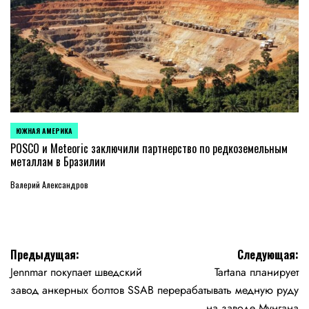
ЮЖНАЯ АМЕРИКА
ОПУБЛИКОВАНО
В
POSCO и Meteoric заключили партнерство по редкоземельным
металлам в Бразилии
Валерий Александров
Навигация
Предыдущая:
Следующая:
Jennmar покупает шведский
Tartana планирует
по
завод анкерных болтов SSAB
перерабатывать медную руду
на заводе Мунгана