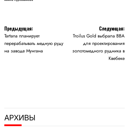
Навигация
Предыдущая:
Следующая:
Tartana планирует
Troilus Gold выбрала BBA
по
перерабатывать медную руду
для проектирования
записям
на заводе Мунгана
золотомедного рудника в
Квебеке
АРХИВЫ