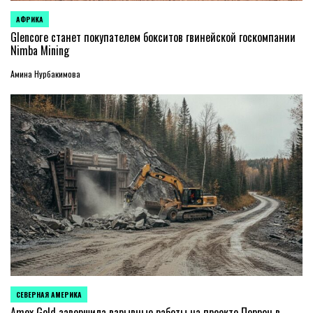
АФРИКА
ОПУБЛИКОВАНО
В
Glencore станет покупателем бокситов гвинейской госкомпании
Nimba Mining
Амина Нурбакимова
СЕВЕРНАЯ АМЕРИКА
ОПУБЛИКОВАНО
В
Amex Gold завершила взрывные работы на проекте Перрон в