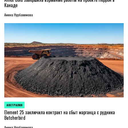
Канаде
Амина Нурбакимова
АВСТРАЛИЯ
ОПУБЛИКОВАНО
В
Element 25 заключила контракт на сбыт марганца с рудника
Butcherbird
Амина Нурбакимова