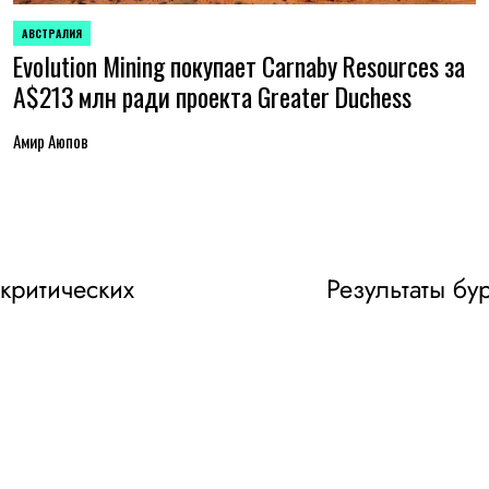
АВСТРАЛИЯ
ОПУБЛИКОВАНО
Evolution Mining покупает Carnaby Resources за
В
A$213 млн ради проекта Greater Duchess
Амир Аюпов
 критических
Результаты бу