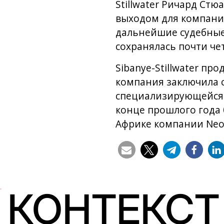
Stillwater Ричард Ст
выходом для компании
дальнейшие судебные 
сохранялась почти че
Sibanye-Stillwater п
компания заключила с
специализирующейся н
конце прошлого года 
Африке компании Neo 
КОНТЕКСТ