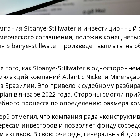
ания Sibanye-Stillwater и инвестиционный ф
ммерческого соглашения, положив конец четы
я Sibanye-Stillwater произведет выплаты на 
 того, как Sibanye-Stillwater в односторонне
ю акций компаний Atlantic Nickel и Mineração 
 Бразилии. Это привело к судебному разбира
an в январе 2022 года. Стороны смогли при
ебного процесса по определению размера ко
ерб отметил, что компания рада «конструкт
ересам инвесторов и позволяет фонду сосред
 активов. В свою очередь, генеральный дире