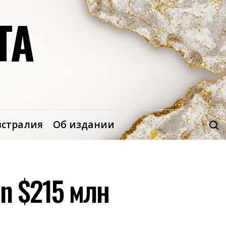
ТА
встралия
Об издании
an $215 млн