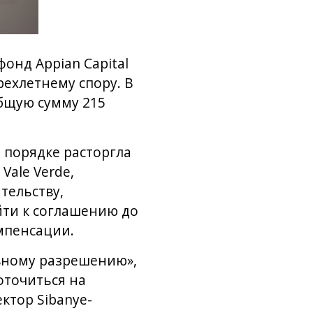
онд Appian Capital
рехлетнему спору. В
общую сумму 215
м порядке расторгла
Vale Verde,
тельству,
йти к соглашению до
мпенсации.
ивному разрешению»,
оточиться на
ктор Sibanye-