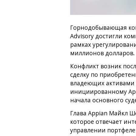
Горнодобывающая комп
Advisory достигли ко
рамках урегулировани
миллионов долларов.
Конфликт возник после
сделку по приобретени
владеющих активами в
инициированному Appi
начала основного суд
Глава Appian Майкл Ш
которое отвечает инт
управлении портфелем