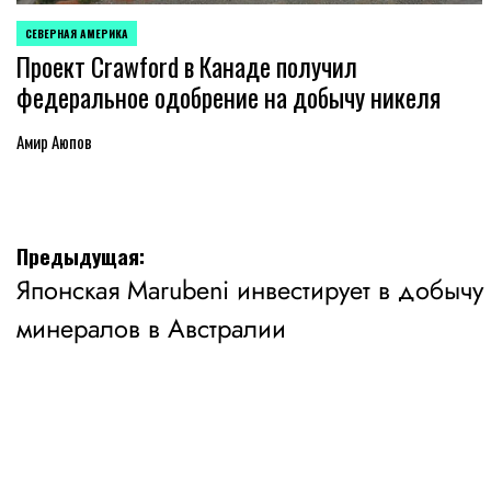
СЕВЕРНАЯ АМЕРИКА
ОПУБЛИКОВАНО
Проект Crawford в Канаде получил
В
федеральное одобрение на добычу никеля
Амир Аюпов
Навигация
Предыдущая:
Японская Marubeni инвестирует в добычу
по
минералов в Австралии
записям