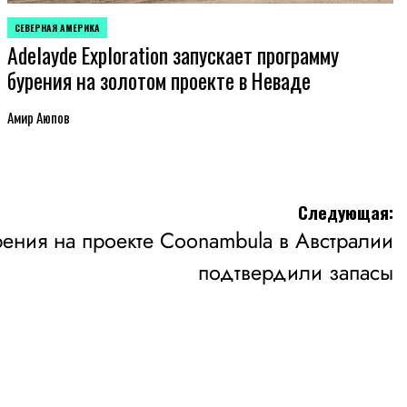
СЕВЕРНАЯ АМЕРИКА
ОПУБЛИКОВАНО
Adelayde Exploration запускает программу
В
бурения на золотом проекте в Неваде
Амир Аюпов
Следующая:
рения на проекте Coonambula в Австралии
подтвердили запасы