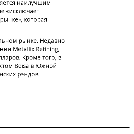
вляется наилучшим
ие «исключает
рынке», которая
альном рынке. Недавно
 Metallix Refining,
ларов. Кроме того, в
ктом Beisa в Южной
нских рэндов.