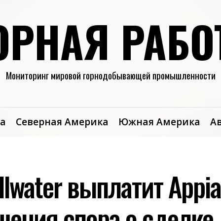
ОРНАЯ РАБО
Мониторинг мировой горнодобывающей промышленности
а
Северная Америка
Южная Америка
А
illwater выплатит Appi
шения спора о сделке