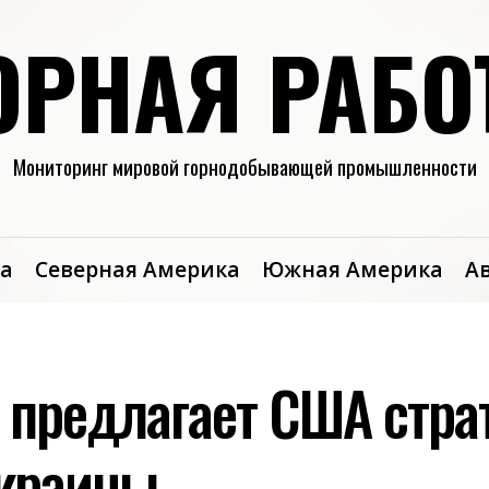
ОРНАЯ РАБО
Мониторинг мировой горнодобывающей промышленности
а
Северная Америка
Южная Америка
А
 предлагает США стра
краины