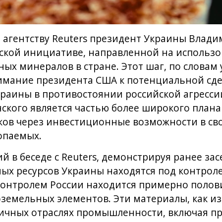
 агентству Reuters президент Украины Влади
еской инициативе, направленной на использ
ых минералов в стране. Этот шаг, по словам 
мание президента США к потенциальной сдел
раины в противостоянии российской агрессии
ского является частью более широкого плана
ов через инвестиционные возможности в сво
опаемых.
й в беседе с Reuters, демонстрируя ранее за
х ресурсов Украины находятся под контроле
 контролем России находится примерно полов
емельных элементов. Эти материалы, как из
личных отраслях промышленности, включая п