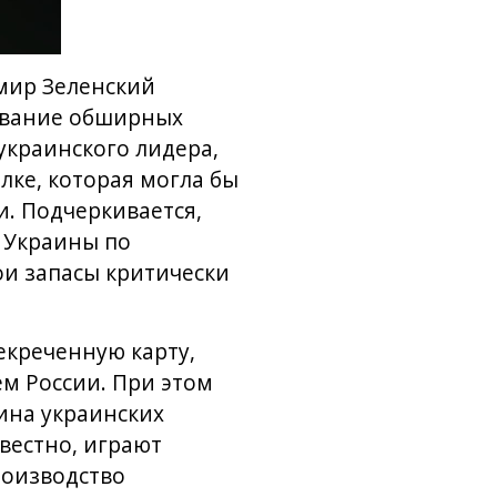
мир Зеленский
ование обширных
украинского лидера,
ке, которая могла бы
. Подчеркивается,
 Украины по
и запасы критически
секреченную карту,
м России. При этом
ина украинских
вестно, играют
роизводство