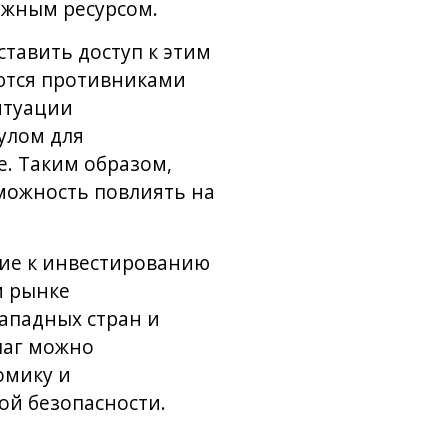
ажным ресурсом.
тавить доступ к этим
яются противниками
итуации
улом для
е. Таким образом,
зможность повлиять на
ние к инвестированию
м рынке
ападных стран и
шаг можно
омику и
ой безопасности.