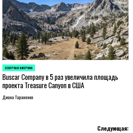
СЕВЕРНАЯ АМЕРИКА
ОПУБЛИКОВАНО
Buscar Company в 5 раз увеличила площадь
В
проекта Treasure Canyon в США
Диана Тараненко
Следующая: