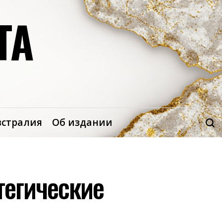
ТА
встралия
Об издании
тегические