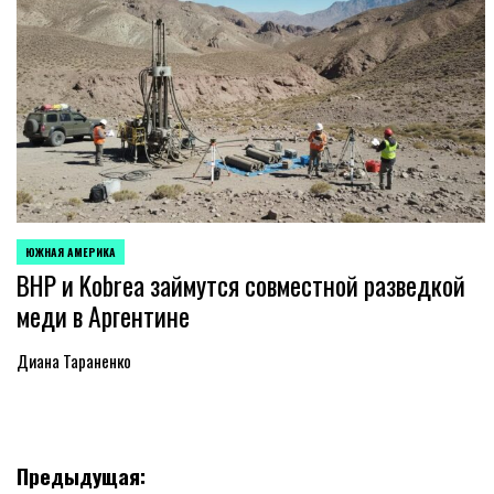
ЮЖНАЯ АМЕРИКА
ОПУБЛИКОВАНО
BHP и Kobrea займутся совместной разведкой
В
меди в Аргентине
Диана Тараненко
Навигация
Предыдущая: