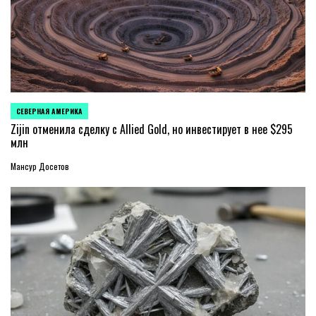
СЕВЕРНАЯ АМЕРИКА
ОПУБЛИКОВАНО
В
Zijin отменила сделку с Allied Gold, но инвестирует в нее $295
млн
Мансур Досетов