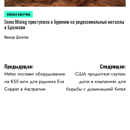
ЮЖНАЯ АМЕРИКА
ОПУБЛИКОВАНО
В
Enova Mining приступила к бурению на редкоземельные металлы
в Бразилии
Мансур Досетов
Навигация
Предыдущая:
Следующая:
Metso поставит оборудование
США продолжат скупать
по
на €55 млн для рудника Eva
доли в компаниях для
записям
Copper в Австралии
борьбы с доминацией Китая