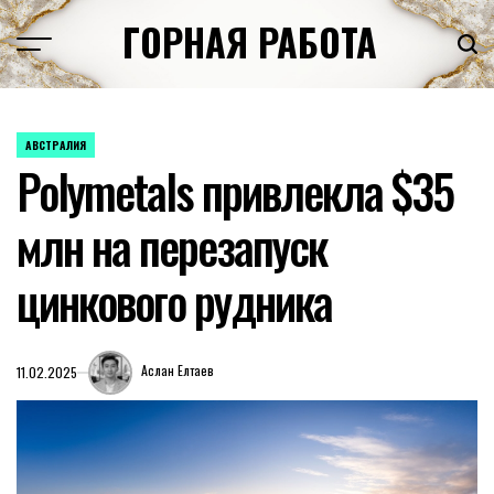
Перейти
ГОРНАЯ РАБОТА
к
содержимому
АВСТРАЛИЯ
ОПУБЛИКОВАНО
Polymetals привлекла $35
В
млн на перезапуск
цинкового рудника
Аслан Елтаев
11.02.2025