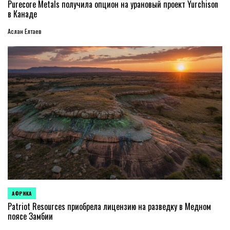
В
Purecore Metals получила опцион на урановый проект Yurchison
в Канаде
Аслан Елтаев
АФРИКА
ОПУБЛИКОВАНО
В
Patriot Resources приобрела лицензию на разведку в Медном
поясе Замбии