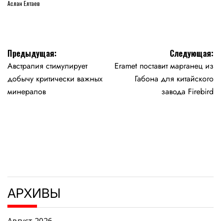
Аслан Елтаев
Навигация
Предыдущая:
Следующая:
Австралия стимулирует
Eramet поставит марганец из
по
добычу критически важных
Габона для китайского
записям
минералов
завода Firebird
АРХИВЫ