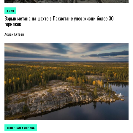
АЗИЯ
ОПУБЛИКОВАНО
В
Взрыв метана на шахте в Пакистане унес жизни более 30
горняков
Аслан Елтаев
СЕВЕРНАЯ АМЕРИКА
ОПУБЛИКОВАНО