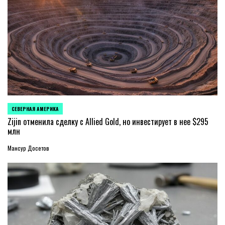
СЕВЕРНАЯ АМЕРИКА
ОПУБЛИКОВАНО
В
Zijin отменила сделку с Allied Gold, но инвестирует в нее $295
млн
Мансур Досетов