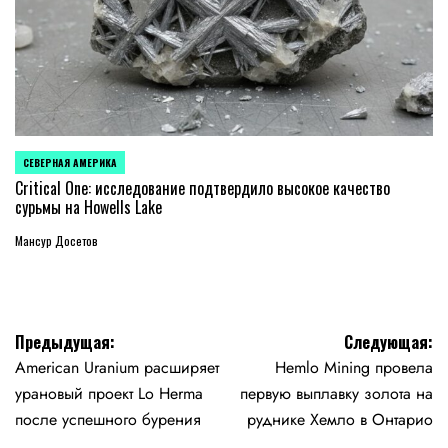
СЕВЕРНАЯ АМЕРИКА
ОПУБЛИКОВАНО
В
Critical One: исследование подтвердило высокое качество
сурьмы на Howells Lake
Мансур Досетов
Навигация
Предыдущая:
Следующая:
American Uranium расширяет
Hemlo Mining провела
по
урановый проект Lo Herma
первую выплавку золота на
записям
после успешного бурения
руднике Хемло в Онтарио