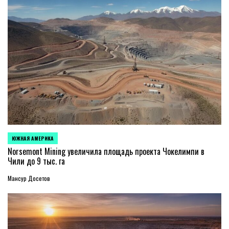
ЮЖНАЯ АМЕРИКА
ОПУБЛИКОВАНО
В
Norsemont Mining увеличила площадь проекта Чокелимпи в
Чили до 9 тыс. га
Мансур Досетов