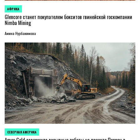
АФРИКА
ОПУБЛИКОВАНО
В
Glencore станет покупателем бокситов гвинейской госкомпании
Nimba Mining
Амина Нурбакимова
СЕВЕРНАЯ АМЕРИКА
ОПУБЛИКОВАНО
В