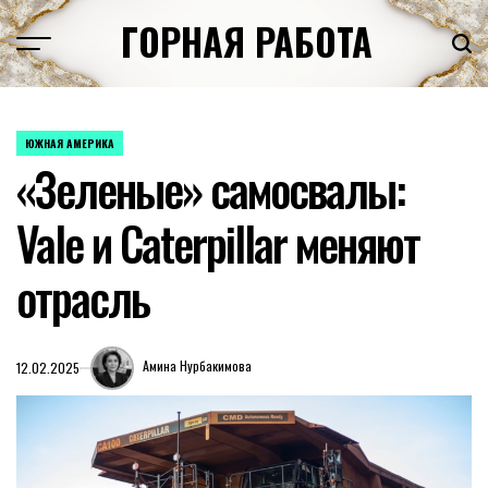
Перейти
ГОРНАЯ РАБОТА
к
содержимому
ЮЖНАЯ АМЕРИКА
ОПУБЛИКОВАНО
«Зеленые» самосвалы:
В
Vale и Caterpillar меняют
отрасль
Амина Нурбакимова
12.02.2025