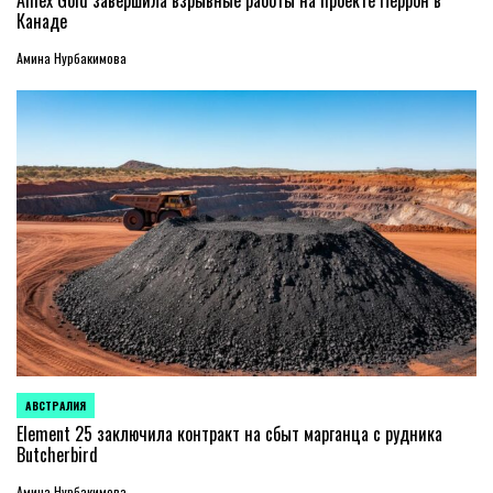
Amex Gold завершила взрывные работы на проекте Перрон в
Канаде
Амина Нурбакимова
АВСТРАЛИЯ
ОПУБЛИКОВАНО
В
Element 25 заключила контракт на сбыт марганца с рудника
Butcherbird
Амина Нурбакимова