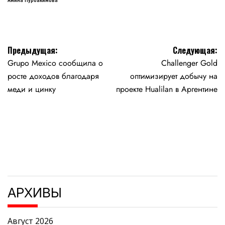
Навигация
Предыдущая:
Следующая:
Grupo Mexico сообщила о
Challenger Gold
по
росте доходов благодаря
оптимизирует добычу на
записям
меди и цинку
проекте Hualilan в Аргентине
АРХИВЫ
Август 2026