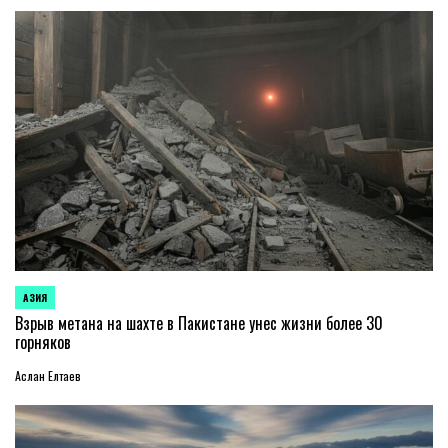
АЗИЯ
ОПУБЛИКОВАНО
В
Взрыв метана на шахте в Пакистане унес жизни более 30
горняков
Аслан Елтаев