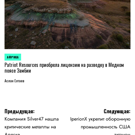
АФРИКА
ОПУБЛИКОВАНО
В
Patriot Resources приобрела лицензию на разведку в Медном
поясе Замбии
Аслан Елтаев
Навигация
Предыдущая:
Следующая:
Компания Silver47 нашла
IperionX укрепит оборонную
по
критические металлы на
промышленность США
Аляске
титаном