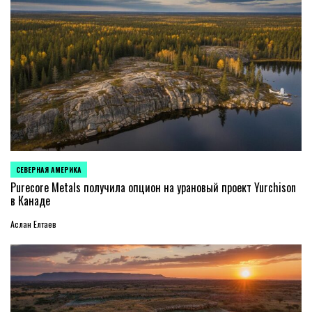
СЕВЕРНАЯ АМЕРИКА
ОПУБЛИКОВАНО
В
Purecore Metals получила опцион на урановый проект Yurchison
в Канаде
Аслан Елтаев