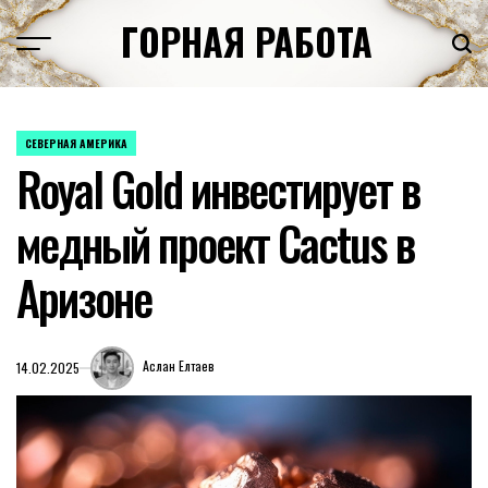
Перейти
ГОРНАЯ РАБОТА
к
содержимому
СЕВЕРНАЯ АМЕРИКА
ОПУБЛИКОВАНО
Royal Gold инвестирует в
В
медный проект Cactus в
Аризоне
Аслан Елтаев
14.02.2025