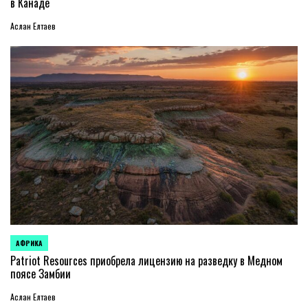
в Канаде
Аслан Елтаев
АФРИКА
ОПУБЛИКОВАНО
В
Patriot Resources приобрела лицензию на разведку в Медном
поясе Замбии
Аслан Елтаев