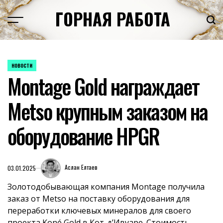
Перейти
ГОРНАЯ РАБОТА
к
содержимому
НОВОСТИ
ОПУБЛИКОВАНО
Montage Gold награждает
В
Metso крупным заказом на
оборудование HPGR
Аслан Елтаев
03.01.2025
Золотодобывающая компания Montage получила
заказ от Metso на поставку оборудования для
переработки ключевых минералов для своего
проекта Koné Gold в Кот-д’Ивуаре. Стоимость