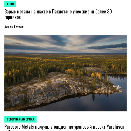
АЗИЯ
ОПУБЛИКОВАНО
В
Взрыв метана на шахте в Пакистане унес жизни более 30
горняков
Аслан Елтаев
СЕВЕРНАЯ АМЕРИКА
ОПУБЛИКОВАНО
В
Purecore Metals получила опцион на урановый проект Yurchison