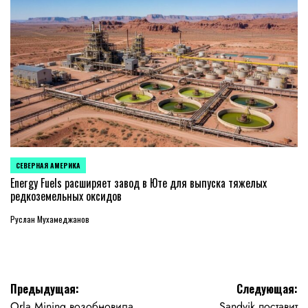
СЕВЕРНАЯ АМЕРИКА
ОПУБЛИКОВАНО
В
Energy Fuels расширяет завод в Юте для выпуска тяжелых
редкоземельных оксидов
Руслан Мухамеджанов
Навигация
Предыдущая:
Следующая:
Orla Mining возобновила
Sandvik поставит