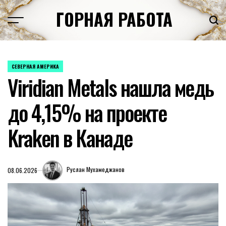
Перейти
ГОРНАЯ РАБОТА
к
содержимому
СЕВЕРНАЯ АМЕРИКА
ОПУБЛИКОВАНО
Viridian Metals нашла медь
В
до 4,15% на проекте
Kraken в Канаде
Руслан Мухамеджанов
08.06.2026