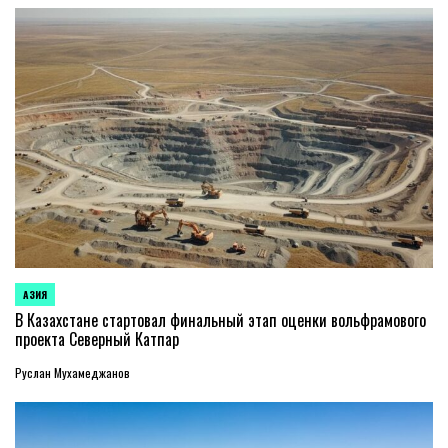
АЗИЯ
ОПУБЛИКОВАНО
В
В Казахстане стартовал финальный этап оценки вольфрамового
проекта Северный Катпар
Руслан Мухамеджанов