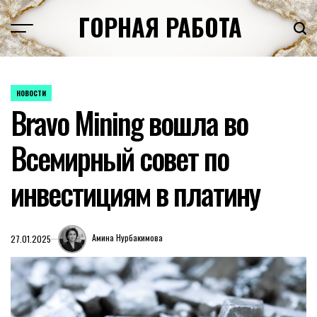
Перейти
ГОРНАЯ РАБОТА
к
содержимому
НОВОСТИ
ОПУБЛИКОВАНО
Bravo Mining вошла во
В
Всемирный совет по
инвестициям в платину
Амина Нурбакимова
27.01.2025