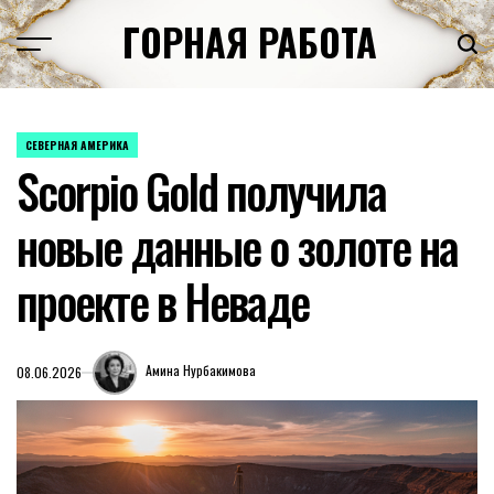
Перейти
ГОРНАЯ РАБОТА
к
содержимому
СЕВЕРНАЯ АМЕРИКА
ОПУБЛИКОВАНО
Scorpio Gold получила
В
новые данные о золоте на
проекте в Неваде
Амина Нурбакимова
08.06.2026