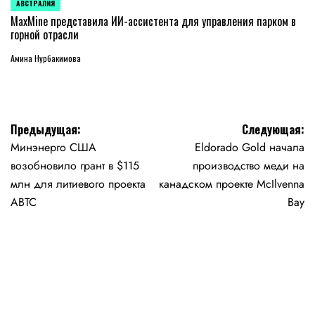
АВСТРАЛИЯ
ОПУБЛИКОВАНО
В
MaxMine представила ИИ-ассистента для управления парком в
горной отрасли
Амина Нурбакимова
Навигация
Предыдущая:
Следующая:
Минэнерго США
Eldorado Gold начала
по
возобновило грант в $115
производство меди на
записям
млн для литиевого проекта
канадском проекте McIlvenna
ABTC
Bay