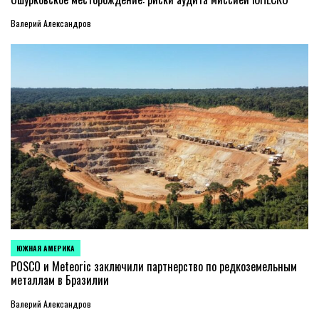
Валерий Александров
ЮЖНАЯ АМЕРИКА
ОПУБЛИКОВАНО
В
POSCO и Meteoric заключили партнерство по редкоземельным
металлам в Бразилии
Валерий Александров