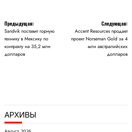
Навигация
Предыдущая:
Следующая:
Sandvik поставит горную
Accent Resources продает
по
технику в Мексику по
проект Norseman Gold за 4
записям
контракту на 35,2 млн
млн австралийских
долларов
долларов
АРХИВЫ
Август 2026