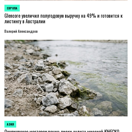
ЕВРОПА
ОПУБЛИКОВАНО
В
Glencore увеличил полугодовую выручку на 49% и готовится к
листингу в Австралии
Валерий Александров
АЗИЯ
ОПУБЛИКОВАНО
В
Ошурковское месторождение: риски аудита миссией ЮНЕСКО