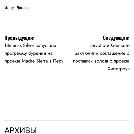
Мансур Досетов
Навигация
Предыдущая:
Следующая:
Titiminas Silver запустила
Larvotto и Glencore
по
программу бурения на
заключили соглашение о
записям
проекте Madre Sierra в Перу
поставках золота с проекта
Хиллгроув
АРХИВЫ