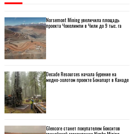
Norsemont Mining увеличила площадь
проекта Чокелимпи в Чили до 9 тыс. га
Decade Resources начала бурение на
медно-золотом проекте Бонапарт в Канаде
Glencore станет покупателем бокситов
гвинейской госкомпании Nimba Mining