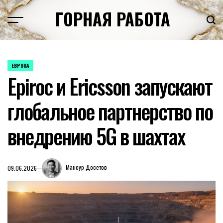
Перейти
ГОРНАЯ РАБОТА
к
содержимому
ЕВРОПА
ОПУБЛИКОВАНО
Epiroc и Ericsson запускают
В
глобальное партнерство по
внедрению 5G в шахтах
Мансур Досетов
09.06.2026