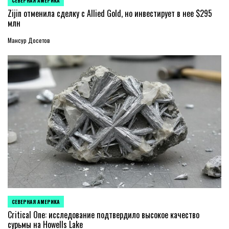
СЕВЕРНАЯ АМЕРИКА
ОПУБЛИКОВАНО
В
Zijin отменила сделку с Allied Gold, но инвестирует в нее $295
млн
Мансур Досетов
СЕВЕРНАЯ АМЕРИКА
ОПУБЛИКОВАНО
В
Critical One: исследование подтвердило высокое качество
сурьмы на Howells Lake