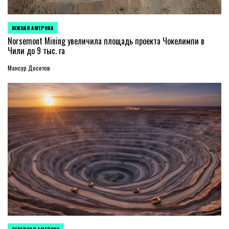
ЮЖНАЯ АМЕРИКА
ОПУБЛИКОВАНО
В
Norsemont Mining увеличила площадь проекта Чокелимпи в
Чили до 9 тыс. га
Мансур Досетов