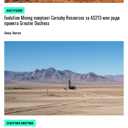
АВСТРАЛИЯ
ОПУБЛИКОВАНО
В
Evolution Mining покупает Carnaby Resources за A$213 млн ради
проекта Greater Duchess
Амир Аюпов
СЕВЕРНАЯ АМЕРИКА
ОПУБЛИКОВАНО