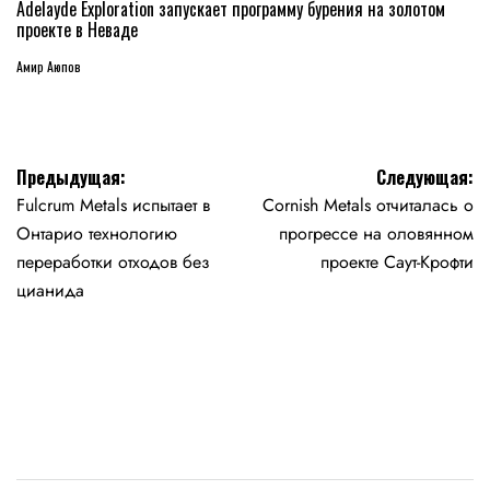
В
Adelayde Exploration запускает программу бурения на золотом
проекте в Неваде
Амир Аюпов
Навигация
Предыдущая:
Следующая:
Fulcrum Metals испытает в
Cornish Metals отчиталась о
по
Онтарио технологию
прогрессе на оловянном
записям
переработки отходов без
проекте Саут-Крофти
цианида