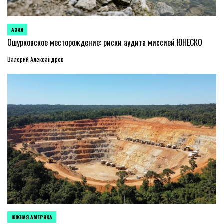
АЗИЯ
ОПУБЛИКОВАНО
В
Ошурковское месторождение: риски аудита миссией ЮНЕСКО
Валерий Александров
ЮЖНАЯ АМЕРИКА
ОПУБЛИКОВАНО