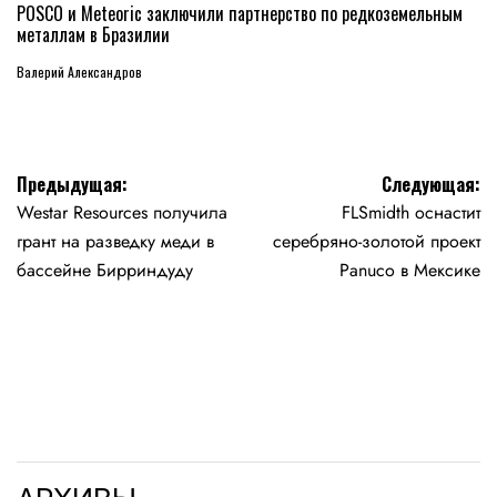
В
POSCO и Meteoric заключили партнерство по редкоземельным
металлам в Бразилии
Валерий Александров
Навигация
Предыдущая:
Следующая:
Westar Resources получила
FLSmidth оснастит
по
грант на разведку меди в
серебряно-золотой проект
записям
бассейне Бирриндуду
Panuco в Мексике