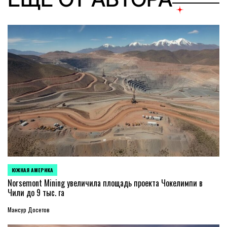
ЮЖНАЯ АМЕРИКА
ОПУБЛИКОВАНО
В
Norsemont Mining увеличила площадь проекта Чокелимпи в
Чили до 9 тыс. га
Мансур Досетов