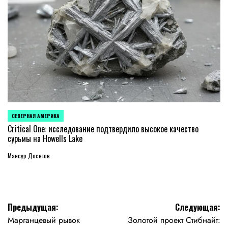
СЕВЕРНАЯ АМЕРИКА
ОПУБЛИКОВАНО
В
Critical One: исследование подтвердило высокое качество
сурьмы на Howells Lake
Мансур Досетов
Навигация
Предыдущая:
Следующая:
Марганцевый рывок
Золотой проект Стибнайт: