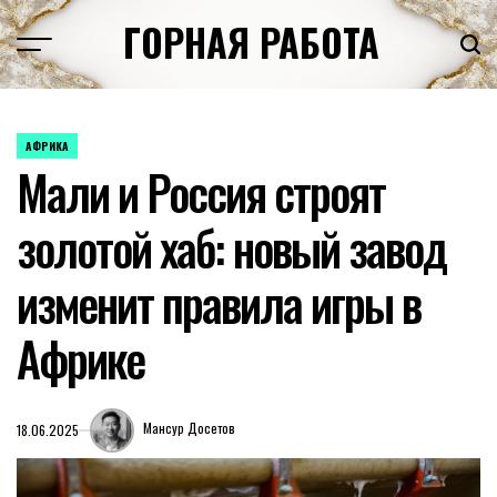
Перейти
ГОРНАЯ РАБОТА
к
содержимому
АФРИКА
ОПУБЛИКОВАНО
Мали и Россия строят
В
золотой хаб: новый завод
изменит правила игры в
Африке
Мансур Досетов
18.06.2025