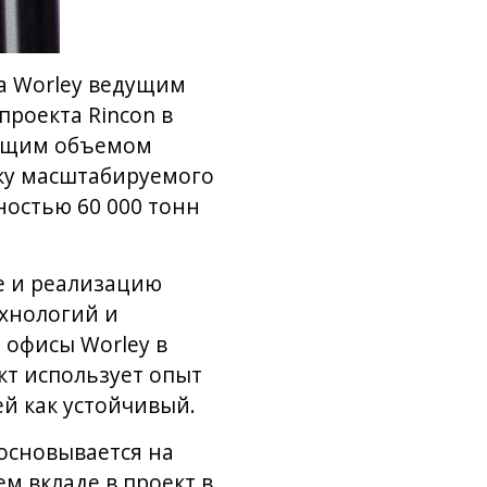
ла Worley ведущим
проекта Rincon в
 общим объемом
тку масштабируемого
ностью 60 000 тонн
ие и реализацию
ехнологий и
 офисы Worley в
кт использует опыт
й как устойчивый.
 основывается на
м вкладе в проект в