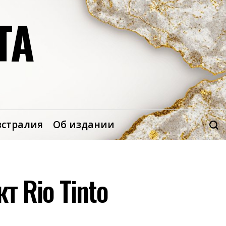
ТА
встралия
Об издании
т Rio Tinto