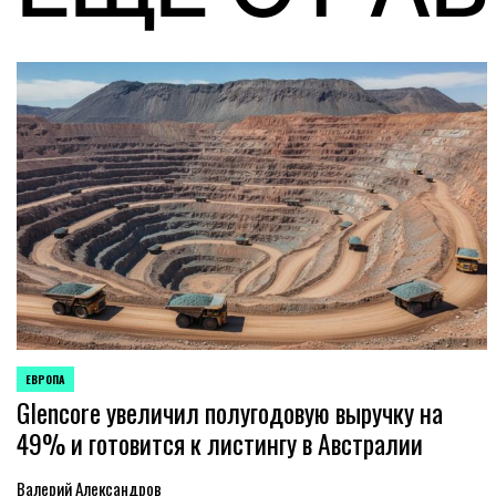
ЕВРОПА
ОПУБЛИКОВАНО
Glencore увеличил полугодовую выручку на
В
49% и готовится к листингу в Австралии
Валерий Александров