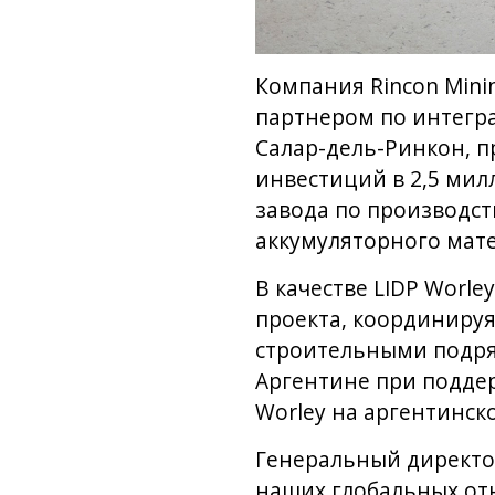
Компания Rincon Mini
партнером по интегра
Салар-дель-Ринкон, п
инвестиций в 2,5 ми
завода по производст
аккумуляторного мате
В качестве LIDP Worl
проекта, координируя
строительными подряд
Аргентине при поддер
Worley на аргентинск
Генеральный директор
наших глобальных отн