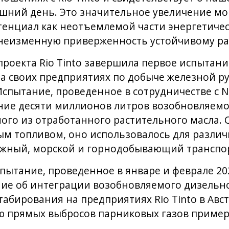
шний день. Это значительное увеличение мо
енциал как неотъемлемой части энергетичес
неизменную приверженность устойчивому ра
проекта Rio Tinto завершила первое испытан
а своих предприятиях по добыче железной ру
спытание, проведенное в сотрудничестве с Nes
ние десяти миллионов литров возобновляемо
ого из отработанного растительного масла.
м топливом, оно использовалось для различ
жный, морской и горнодобывающий транспо
ытание, проведенное в январе и феврале 202
ие об интеграции возобновляемого дизельно
абирования на предприятиях Rio Tinto в Авс
 прямых выбросов парниковых газов примерн