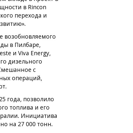
щности в Rincon
кого перехода и
звитию».
ие возобновляемого
ды в Пилбаре,
te и Viva Energy,
го дизельного
 Смешанное с
ных операций,
рт.
5 года, позволило
го топлива и его
тралии. Инициатива
о на 27 000 тонн.