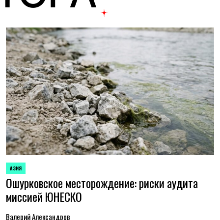
АЗИЯ
ОПУБЛИКОВАНО
Ошурковское месторождение: риски аудита
В
миссией ЮНЕСКО
Валерий Александров