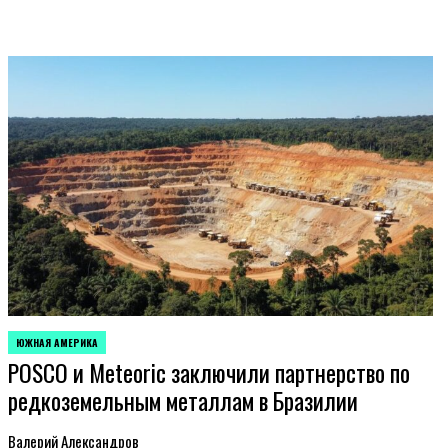
ЮЖНАЯ АМЕРИКА
ОПУБЛИКОВАНО
POSCO и Meteoric заключили партнерство по
В
редкоземельным металлам в Бразилии
Валерий Александров