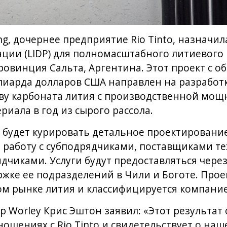
ng, дочернее предприятие Rio Tinto, назначи
ции (LIDP) для полномасштабного литиевого 
ровинция Сальта, Аргентина. Этот проект с
ллиарда долларов США направлен на разрабо
ву карбоната лития с производственной мощ
риала в год из сырого рассола.
ey будет курировать детальное проектирован
 работу с субподрядчиками, поставщиками т
чиками. Услуги будут предоставляться через
жке ее подразделений в Чили и Боготе. Прое
ом рынке лития и классифицируется компание
 Worley Крис Эштон заявил: «Этот результат
ошениях с Rio Tinto и свидетельствует о наше