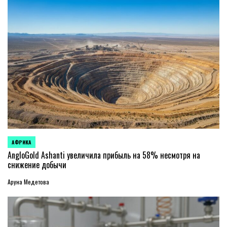
АФРИКА
ОПУБЛИКОВАНО
В
AngloGold Ashanti увеличила прибыль на 58% несмотря на
снижение добычи
Аруна Медетова