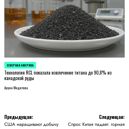
СЕВЕРНАЯ АМЕРИКА
ОПУБЛИКОВАНО
В
Технология RCL показала извлечение титана до 90,8% из
канадской руды
Аруна Медетова
Навигация
Предыдущая:
Следующая:
США наращивают добычу
Спрос Китая падает: горная