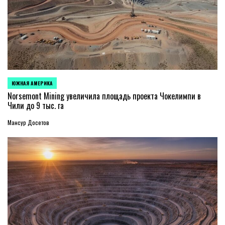
ЮЖНАЯ АМЕРИКА
ОПУБЛИКОВАНО
В
Norsemont Mining увеличила площадь проекта Чокелимпи в
Чили до 9 тыс. га
Мансур Досетов