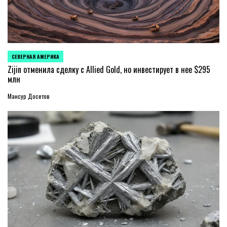
СЕВЕРНАЯ АМЕРИКА
ОПУБЛИКОВАНО
В
Zijin отменила сделку с Allied Gold, но инвестирует в нее $295
млн
Мансур Досетов