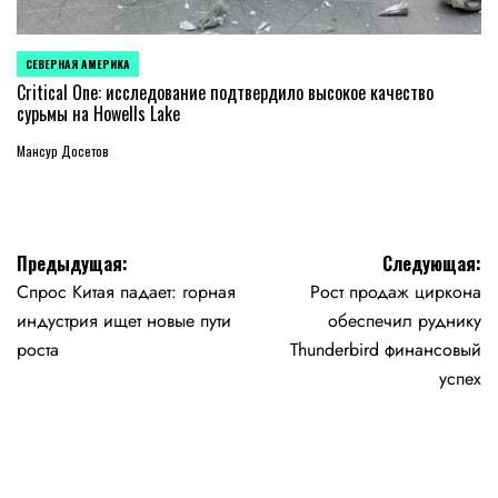
СЕВЕРНАЯ АМЕРИКА
ОПУБЛИКОВАНО
В
Critical One: исследование подтвердило высокое качество
сурьмы на Howells Lake
Мансур Досетов
Навигация
Предыдущая:
Следующая:
Спрос Китая падает: горная
Рост продаж циркона
по
индустрия ищет новые пути
обеспечил руднику
записям
роста
Thunderbird финансовый
успех