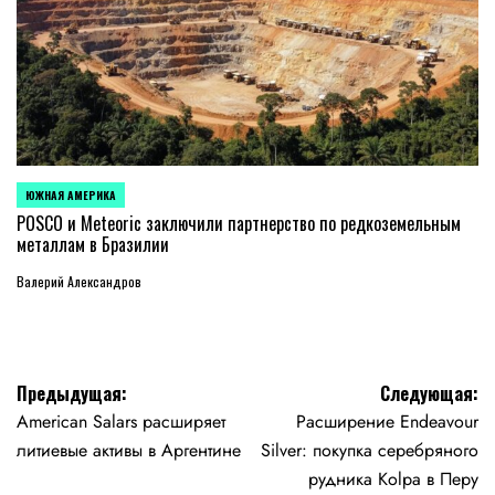
ЮЖНАЯ АМЕРИКА
ОПУБЛИКОВАНО
В
POSCO и Meteoric заключили партнерство по редкоземельным
металлам в Бразилии
Валерий Александров
Навигация
Предыдущая:
Следующая:
American Salars расширяет
Расширение Endeavour
по
литиевые активы в Аргентине
Silver: покупка серебряного
записям
рудника Kolpa в Перу