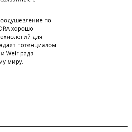
воодушевление по
iDRA хорошо
технологий для
бладает потенциалом
и Weir рада
му миру.