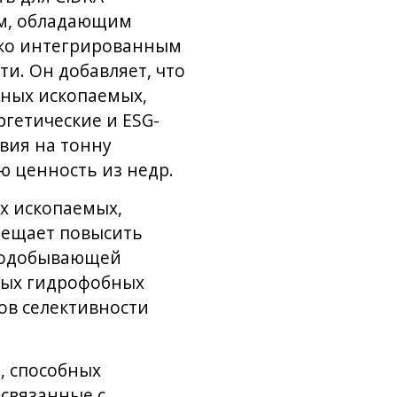
ом, обладающим
око интегрированным
и. Он добавляет, что
зных ископаемых,
гетические и ESG-
вия на тонну
 ценность из недр.
х ископаемых,
бещает повысить
нодобывающей
ных гидрофобных
ов селективности
, способных
 связанные с