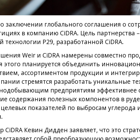
 о заключении глобального соглашения о сот
тициях в компанию CiDRA. Цель партнерства –
 технологии P29, разработанной CiDRA.
ашения Weir и CiDRA намерены совместно пр
ля этого планируется объединить инновацио
ствием, ассортиментом продукции и интегр
пании стремятся разработать уникальные те
рнодобывающим предприятиям эффективнее с
ние содержания полезных компонентов в руде
 целевых показателей по выбросам углерода 
.
 CiDRA Кевин Дидден заявляет, что это страт
редставляет собой преобразующую возможност