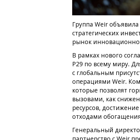
Группа Weir объявила
стратегических инвес
рынок инновационной
В рамках нового согл
P29 по всему миру. Д
с глобальным присут
операциями Weir. Ком
которые позволят го
вызовами, как сниже
ресурсов, достижение
отходами обогащения
Генеральный директор
партнерство с Weir п