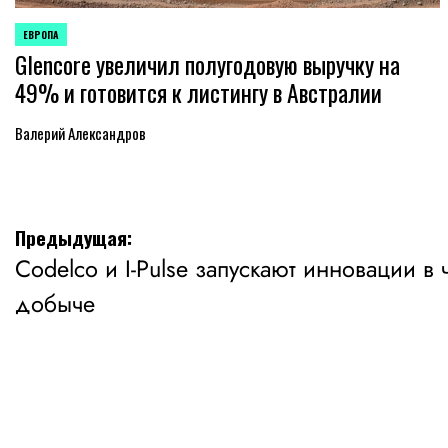
ЕВРОПА
ОПУБЛИКОВАНО
Glencore увеличил полугодовую выручку на
В
49% и готовится к листингу в Австралии
Валерий Александров
Навигация
Предыдущая:
Codelco и I-Pulse запускают инновации в
по
добыче
записям