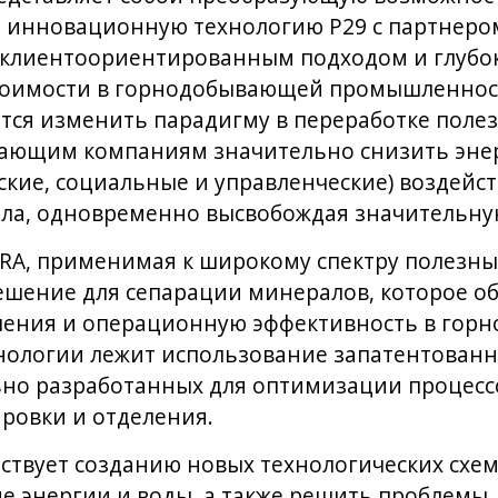
 инновационную технологию P29 с партнер
 клиентоориентированным подходом и глуб
стоимости в горнодобывающей промышленност
тся изменить парадигму в переработке поле
ающим компаниям значительно снизить энер
ские, социальные и управленческие) воздейст
ла, одновременно высвобождая значительную
DRA, применимая к широкому спектру полезны
решение для сепарации минералов, которое о
чения и операционную эффективность в гор
ехнологии лежит использование запатентован
ьно разработанных для оптимизации процесс
ировки и отделения.
бствует созданию новых технологических схем
е энергии и воды, а также решить проблемы,