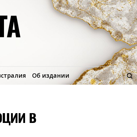
ТА
встралия
Об издании
юции в