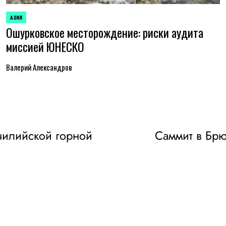
АЗИЯ
ОПУБЛИКОВАНО
Ошурковское месторождение: риски аудита
В
миссией ЮНЕСКО
Валерий Александров
 чилийской горной
Саммит в Брю