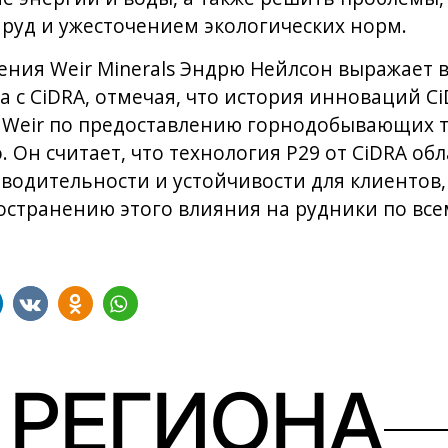
руд и ужесточением экологических норм.
ения Weir Minerals Эндрю Нейлсон выражает 
а с CiDRA, отмечая, что история инноваций C
й Weir по предоставлению горнодобывающих 
. Он считает, что технология P29 от CiDRA о
одительности и устойчивости для клиентов, 
остранению этого влияния на рудники по все
 РЕГИОНА