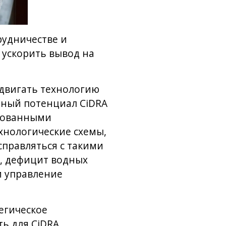
рудничестве и
 ускорить вывод на
одвигать технологию
нный потенциал CiDRA
ированными
хнологические схемы,
правляться с такими
, дефицит водных
и управление
егическое
ь для CiDRA