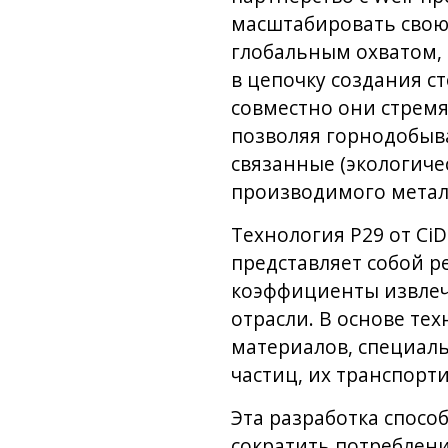
масштабировать свою
глобальным охватом,
в цепочку создания 
совместно они стремя
позволяя горнодобыв
связанные (экологиче
производимого метал
Технология P29 от Ci
представляет собой 
коэффициенты извле
отрасли. В основе т
материалов, специал
частиц, их транспорт
Эта разработка спосо
сократить потреблени