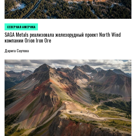
СЕВЕРНАЯ АМЕРИКА
ОПУБЛИКОВАНО
В
SAGA Metals реализовала железорудный проект North Wind
компании Orion Iron Ore
Дарига Саутова