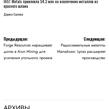
В
FAST Metals привлекла $4,3 млн на извлечение металлов из
красного шлама
Дарига Саутова
Навигация
Предыдущая:
Следующая:
Forge Resources наращивает
Редкоземельные металлы
по
долю в Aion Mining для
Малайзии: Lynas расширяет
записям
усиления угольного проекта
производство
АРХИВЫ