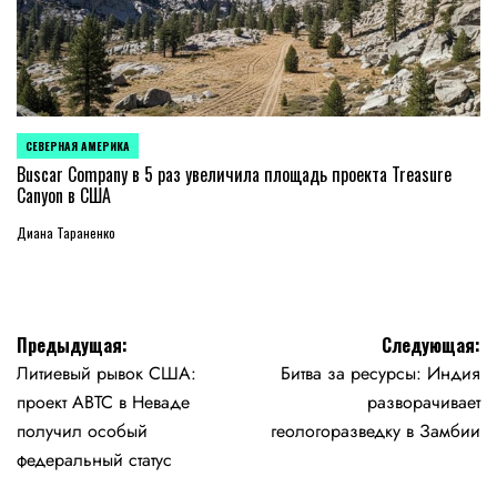
СЕВЕРНАЯ АМЕРИКА
ОПУБЛИКОВАНО
В
Buscar Company в 5 раз увеличила площадь проекта Treasure
Canyon в США
Диана Тараненко
Навигация
Предыдущая:
Следующая:
Литиевый рывок США:
Битва за ресурсы: Индия
по
проект ABTC в Неваде
разворачивает
записям
получил особый
геологоразведку в Замбии
федеральный статус