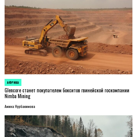
АФРИКА
ОПУБЛИКОВАНО
В
Glencore станет покупателем бокситов гвинейской госкомпании
Nimba Mining
Амина Нурбакимова