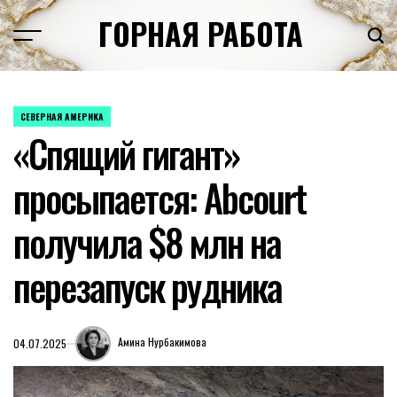
Перейти
ГОРНАЯ РАБОТА
к
содержимому
СЕВЕРНАЯ АМЕРИКА
ОПУБЛИКОВАНО
«Спящий гигант»
В
просыпается: Abcourt
получила $8 млн на
перезапуск рудника
Амина Нурбакимова
04.07.2025