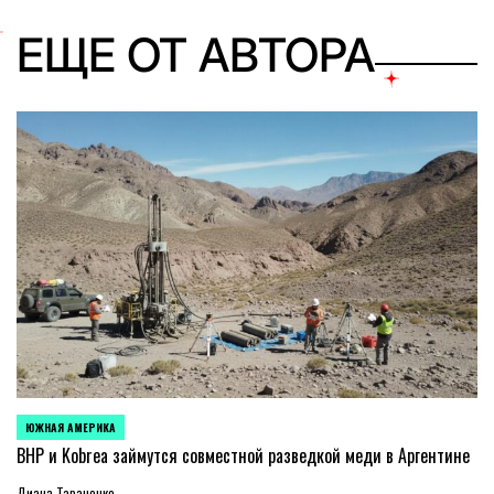
ЕЩЕ ОТ АВТОРА
ЮЖНАЯ АМЕРИКА
ОПУБЛИКОВАНО
В
BHP и Kobrea займутся совместной разведкой меди в Аргентине
Диана Тараненко