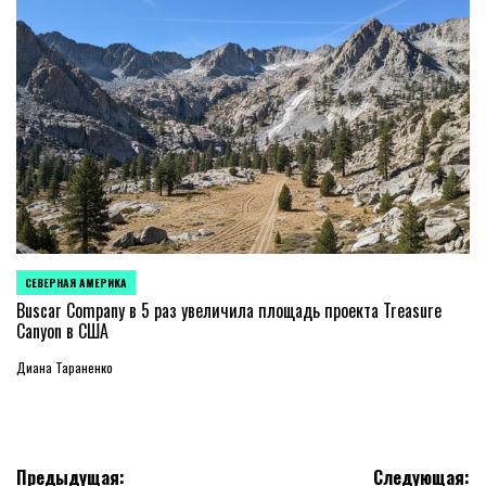
СЕВЕРНАЯ АМЕРИКА
ОПУБЛИКОВАНО
В
Buscar Company в 5 раз увеличила площадь проекта Treasure
Canyon в США
Диана Тараненко
Навигация
Предыдущая:
Следующая: