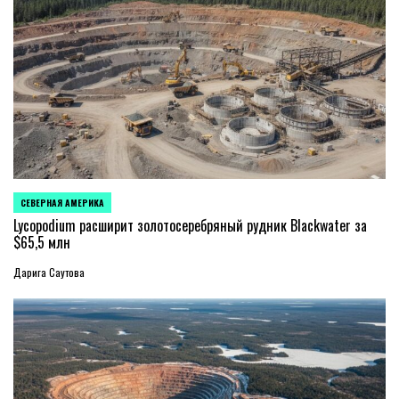
СЕВЕРНАЯ АМЕРИКА
ОПУБЛИКОВАНО
В
Lycopodium расширит золотосеребряный рудник Blackwater за
$65,5 млн
Дарига Саутова