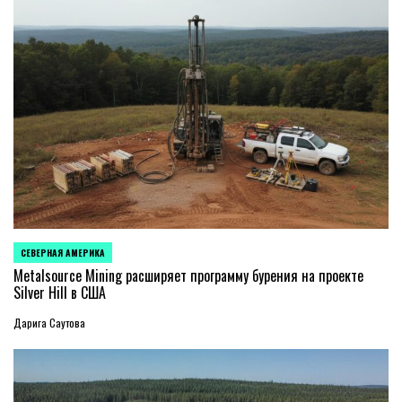
СЕВЕРНАЯ АМЕРИКА
ОПУБЛИКОВАНО
В
Metalsource Mining расширяет программу бурения на проекте
Silver Hill в США
Дарига Саутова