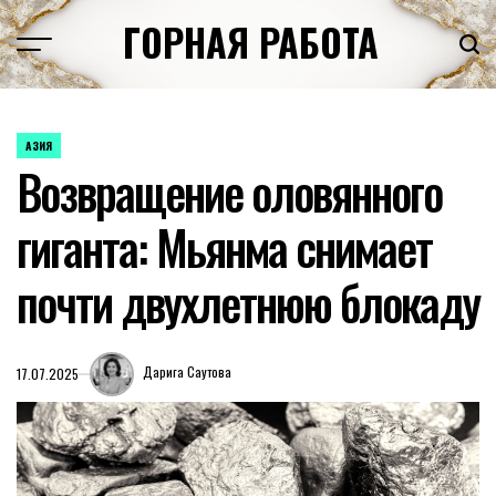
Перейти
ГОРНАЯ РАБОТА
к
содержимому
АЗИЯ
ОПУБЛИКОВАНО
Возвращение оловянного
В
гиганта: Мьянма снимает
почти двухлетнюю блокаду
Дарига Саутова
17.07.2025