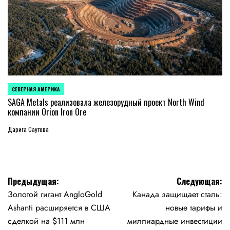
СЕВЕРНАЯ АМЕРИКА
ОПУБЛИКОВАНО
В
SAGA Metals реализовала железорудный проект North Wind
компании Orion Iron Ore
Дарига Саутова
Навигация
Предыдущая:
Следующая:
Золотой гигант AngloGold
Канада защищает сталь:
по
Ashanti расширяется в США
новые тарифы и
записям
сделкой на $111 млн
миллиардные инвестиции