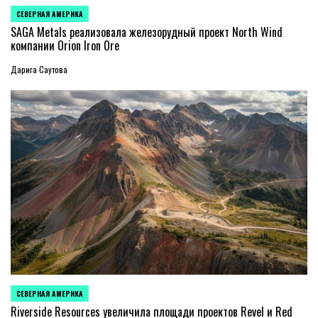
СЕВЕРНАЯ АМЕРИКА
ОПУБЛИКОВАНО
В
SAGA Metals реализовала железорудный проект North Wind
компании Orion Iron Ore
Дарига Саутова
СЕВЕРНАЯ АМЕРИКА
ОПУБЛИКОВАНО
В
Riverside Resources увеличила площади проектов Revel и Red