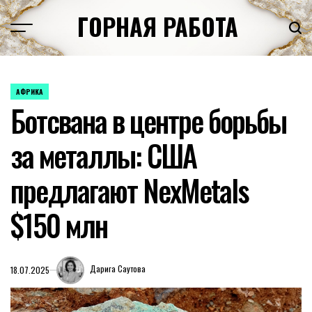
Перейти
ГОРНАЯ РАБОТА
к
содержимому
АФРИКА
ОПУБЛИКОВАНО
Ботсвана в центре борьбы
В
за металлы: США
предлагают NexMetals
$150 млн
Дарига Саутова
18.07.2025