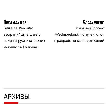
Навигация
Предыдущая:
Следующая:
Битва за Penouta:
Урановый проект
по
австралийцы в шаге от
Westmoreland: получен ключ
записям
покупки рудника редких
к разработке месторождений
металлов в Испании
АРХИВЫ