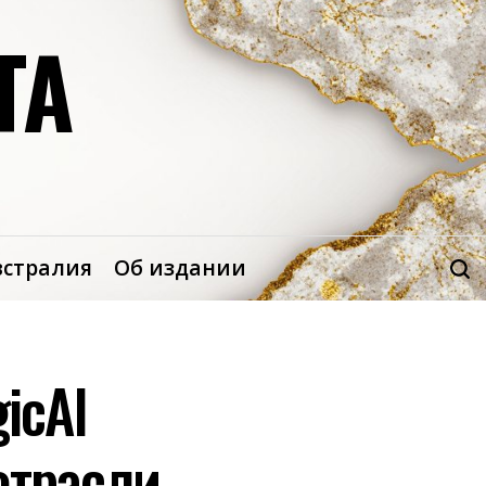
ТА
встралия
Об издании
icAI
отрасли