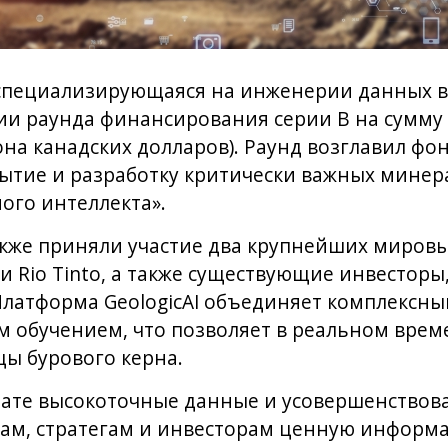
, специализирующаяся на инженерии данных 
ии раунда финансирования серии B на сумму
на канадских долларов). Раунд возглавил фонд 
ытие и разработку критически важных минера
ого интеллекта».
кже приняли участие два крупнейших миро
 и Rio Tinto, а также существующие инвесторы
 Платформа GeologicAI объединяет комплексны
обучением, что позволяет в реальном врем
ы бурового керна.
тате высокоточные данные и усовершенство
ам, стратегам и инвесторам ценную информа