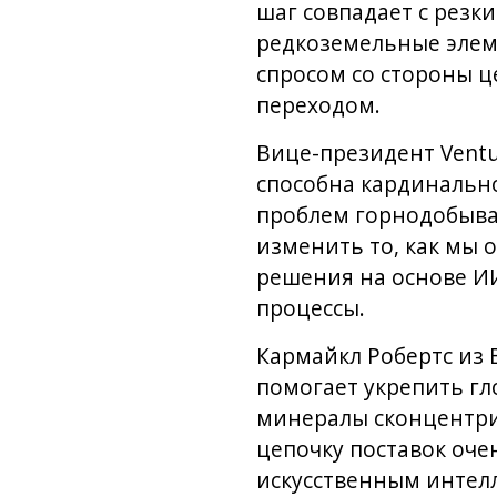
шаг совпадает с резки
редкоземельные элем
спросом со стороны 
переходом.
Вице-президент Ventu
способна кардинально
проблем горнодобываю
изменить то, как мы 
решения на основе И
процессы.
Кармайкл Робертс из B
помогает укрепить гл
минералы сконцентрир
цепочку поставок очен
искусственным интелл