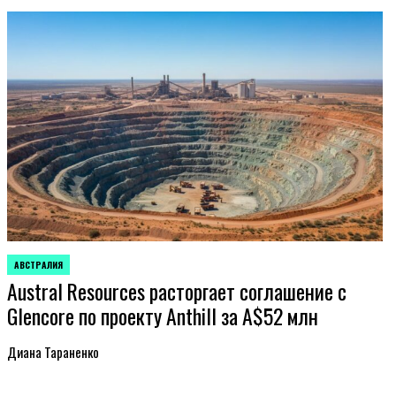
АВСТРАЛИЯ
ОПУБЛИКОВАНО
Austral Resources расторгает соглашение с
В
Glencore по проекту Anthill за A$52 млн
Диана Тараненко