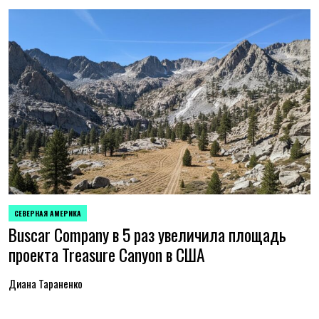
СЕВЕРНАЯ АМЕРИКА
ОПУБЛИКОВАНО
Buscar Company в 5 раз увеличила площадь
В
проекта Treasure Canyon в США
Диана Тараненко