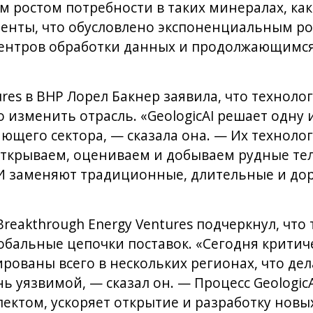
м ростом потребности в таких минералах, как
енты, что обусловлено экспоненциальным ро
центров обработки данных и продолжающимс
res в BHP Лорел Бакнер заявила, что технол
 изменить отрасль. «GeologicAI решает одну
щего сектора, — сказала она. — Их технолог
открываем, оцениваем и добываем рудные тела
И заменяют традиционные, длительные и до
reakthrough Energy Ventures подчеркнул, что 
обальные цепочки поставок. «Сегодня крити
ованы всего в нескольких регионах, что де
ь уязвимой, — сказал он. — Процесс Geologic
ектом, ускоряет открытие и разработку нов