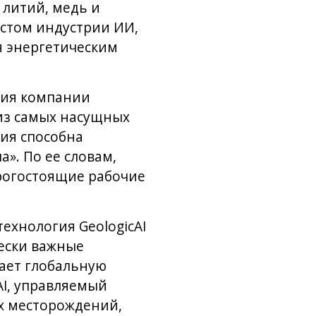
 литий, медь и
стом индустрии ИИ,
я энергетическим
огия компании
 из самых насущных
ия способна
». По ее словам,
рогостоящие рабочие
технология GeologicAI
чески важные
лает глобальную
AI, управляемый
ых месторождений,