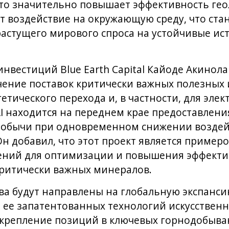
то значительно повышает эффективность ге
 воздействие на окружающую среду, что стан
астущего мирового спроса на устойчивые ис
нвестиций Blue Earth Capital Кайоде Акинола
чение поставок критически важных полезных
етического перехода и, в частности, для эле
cAI находится на переднем крае предоставлен
добычи при одновременном снижении воздей
н добавил, что этот проект является пример
ений для оптимизации и повышения эффекти
критически важных минералов.
а будут направлены на глобальную экспансию
ее запатентованных технологий искусственн
 укрепление позиций в ключевых горнодобыва