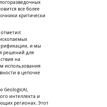
ологоразведочных
овится все более
точники критически
 отметил:
 ископаемых
ктрификации, и мы
ия решений для
ствия на
ом использования
вности в цепочке
 GeologicAI,
ого интеллекта и
ющих регионах. Этот