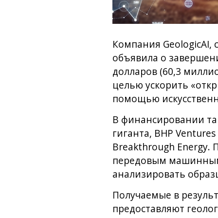
Компания GeologicAI
объявила о завершен
долларов (60,3 миллио
целью ускорить «откр
помощью искусственн
В финансировании та
гиганта, BHP Ventures
Breakthrough Energy.
передовым машинным 
анализировать образц
Получаемые в резуль
предоставляют геолог