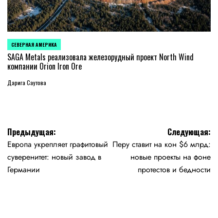
СЕВЕРНАЯ АМЕРИКА
ОПУБЛИКОВАНО
В
SAGA Metals реализовала железорудный проект North Wind
компании Orion Iron Ore
Дарига Саутова
Навигация
Предыдущая:
Следующая:
Европа укрепляет графитовый
Перу ставит на кон $6 млрд:
по
суверенитет: новый завод в
новые проекты на фоне
записям
Германии
протестов и бедности