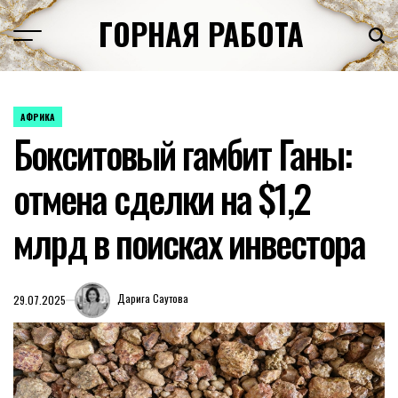
Перейти
ГОРНАЯ РАБОТА
к
содержимому
АФРИКА
ОПУБЛИКОВАНО
Бокситовый гамбит Ганы:
В
отмена сделки на $1,2
млрд в поисках инвестора
Дарига Саутова
29.07.2025