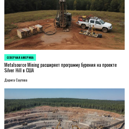
СЕВЕРНАЯ АМЕРИКА
ОПУБЛИКОВАНО
В
Metalsource Mining расширяет программу бурения на проекте
Silver Hill в США
Дарига Саутова