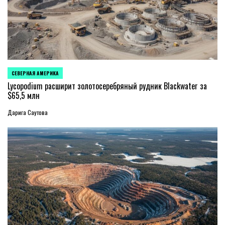
СЕВЕРНАЯ АМЕРИКА
ОПУБЛИКОВАНО
В
Lycopodium расширит золотосеребряный рудник Blackwater за
$65,5 млн
Дарига Саутова