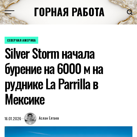
Перейти
ГОРНАЯ РАБОТА
к
содержимому
СЕВЕРНАЯ АМЕРИКА
ОПУБЛИКОВАНО
Silver Storm начала
В
бурение на 6000 м на
руднике La Parrilla в
Мексике
Аслан Елтаев
16.01.2026