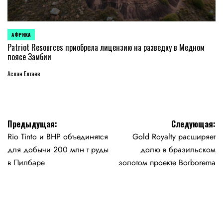
АФРИКА
ОПУБЛИКОВАНО
В
Patriot Resources приобрела лицензию на разведку в Медном
поясе Замбии
Аслан Елтаев
Навигация
Предыдущая:
Следующая:
Rio Tinto и BHP объединятся
Gold Royalty расширяет
по
для добычи 200 млн т руды
долю в бразильском
записям
в Пилбаре
золотом проекте Borborema