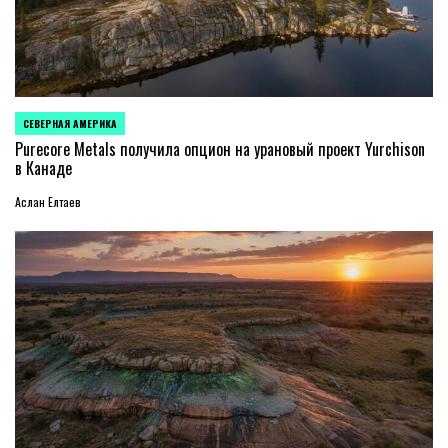
СЕВЕРНАЯ АМЕРИКА
ОПУБЛИКОВАНО
В
Purecore Metals получила опцион на урановый проект Yurchison
в Канаде
Аслан Елтаев