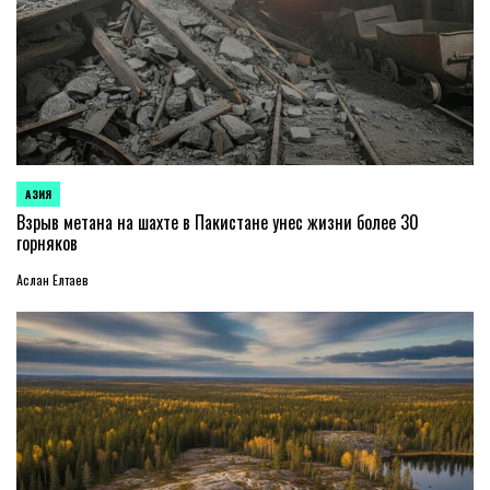
АЗИЯ
ОПУБЛИКОВАНО
В
Взрыв метана на шахте в Пакистане унес жизни более 30
горняков
Аслан Елтаев