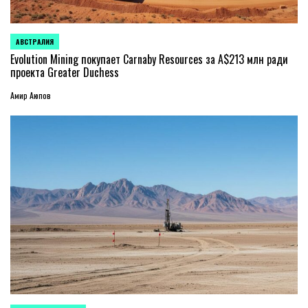
АВСТРАЛИЯ
ОПУБЛИКОВАНО
В
Evolution Mining покупает Carnaby Resources за A$213 млн ради
проекта Greater Duchess
Амир Аюпов