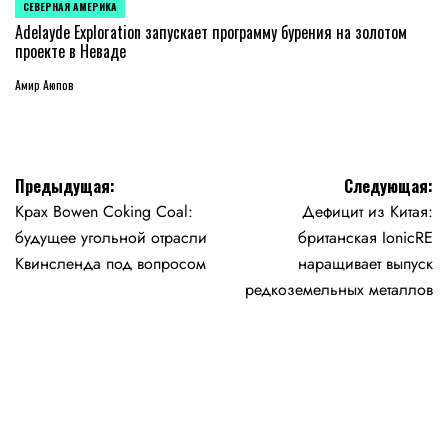
СЕВЕРНАЯ АМЕРИКА
ОПУБЛИКОВАНО
В
Adelayde Exploration запускает программу бурения на золотом
проекте в Неваде
Амир Аюпов
Навигация
Предыдущая:
Следующая:
Крах Bowen Coking Coal:
Дефицит из Китая:
по
будущее угольной отрасли
британская IonicRE
записям
Квинсленда под вопросом
наращивает выпуск
редкоземельных металлов