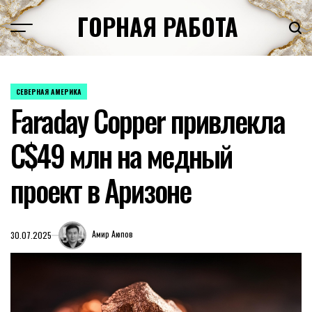
Перейти
ГОРНАЯ РАБОТА
к
содержимому
СЕВЕРНАЯ АМЕРИКА
ОПУБЛИКОВАНО
Faraday Copper привлекла
В
C$49 млн на медный
проект в Аризоне
Амир Аюпов
30.07.2025