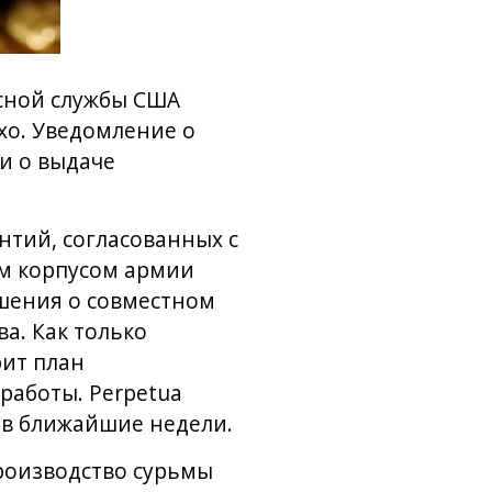
есной службы США
ахо. Уведомление о
и о выдаче
нтий, согласованных с
м корпусом армии
шения о совместном
а. Как только
рит план
работы. Perpetua
 в ближайшие недели.
производство сурьмы