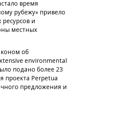
астало время
ному рубежу» привело
 ресурсов и
роны местных
аконом об
xtensive environmental
ыло подано более 23
я проекта Perpetua
ичного предложения и