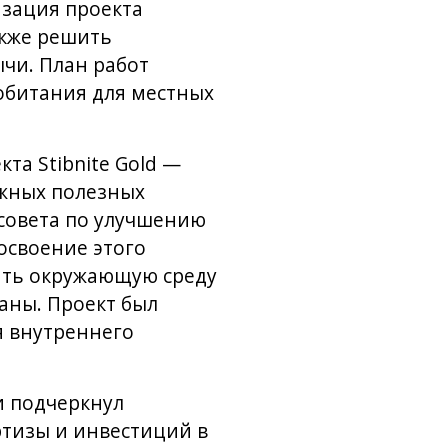
изация проекта
акже решить
чи. План работ
обитания для местных
а Stibnite Gold —
ажных полезных
совета по улучшению
освоение этого
ить окружающую среду
аны. Проект был
я внутреннего
и подчеркнул
ртизы и инвестиций в