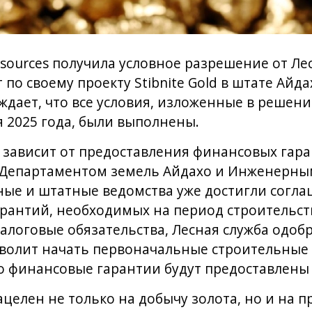
sources получила условное разрешение от Л
т по своему проекту Stibnite Gold в штате Айд
ждает, что все условия, изложенные в решени
 2025 года, были выполнены.
 зависит от предоставления финансовых гара
 Департаментом земель Айдахо и Инженерны
ные и штатные ведомства уже достигли согла
рантий, необходимых на период строительств
алоговые обязательства, Лесная служба одоб
зволит начать первоначальные строительные 
то финансовые гарантии будут предоставлены
нацелен не только на добычу золота, но и на 