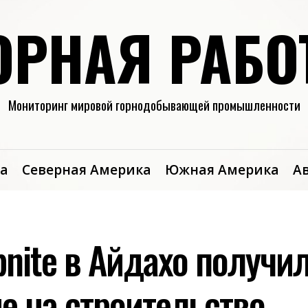
ОРНАЯ РАБО
Мониторинг мировой горнодобывающей промышленности
а
Северная Америка
Южная Америка
А
bnite в Айдахо получи
е на строительство