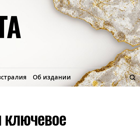
ТА
встралия
Об издании
л ключевое