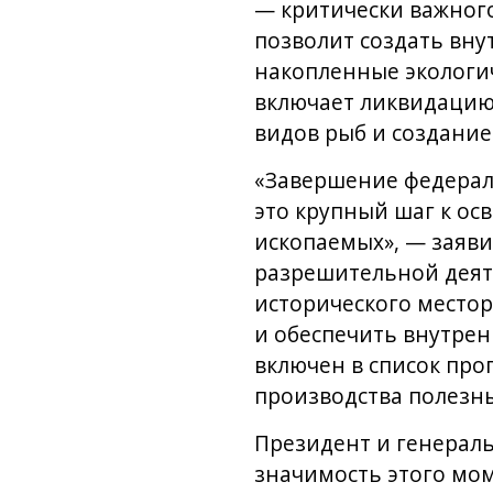
— критически важног
позволит создать вну
накопленные экологич
включает ликвидацию 
видов рыб и создание
«Завершение федераль
это крупный шаг к ос
ископаемых», — заяв
разрешительной деяте
исторического место
и обеспечить внутрен
включен в список про
производства полезн
Президент и генераль
значимость этого мом