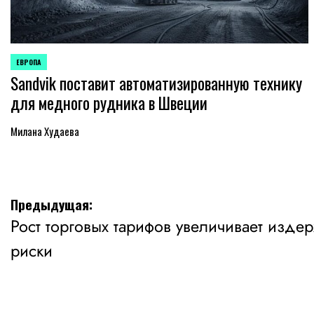
ЕВРОПА
ОПУБЛИКОВАНО
Sandvik поставит автоматизированную технику
В
для медного рудника в Швеции
Милана Худаева
Навигация
Предыдущая:
Рост торговых тарифов увеличивает изд
по
риски
записям