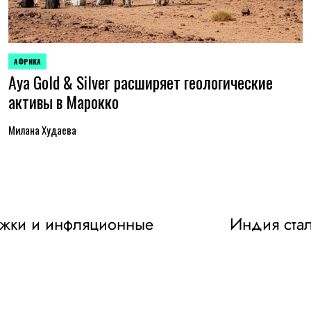
АФРИКА
ОПУБЛИКОВАНО
Aya Gold & Silver расширяет геологические
В
активы в Марокко
Милана Худаева
ержки и инфляционные
Индия ста