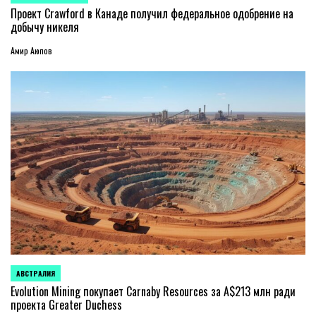
В
Проект Crawford в Канаде получил федеральное одобрение на
добычу никеля
Амир Аюпов
АВСТРАЛИЯ
ОПУБЛИКОВАНО
В
Evolution Mining покупает Carnaby Resources за A$213 млн ради
проекта Greater Duchess