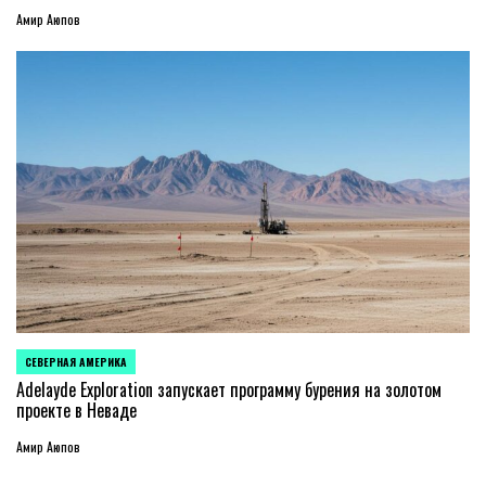
Амир Аюпов
СЕВЕРНАЯ АМЕРИКА
ОПУБЛИКОВАНО
В
Adelayde Exploration запускает программу бурения на золотом
проекте в Неваде
Амир Аюпов