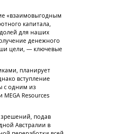
ние «взаимовыгодным
ротного капитала,
 долей для наших
Получение денежного
ши цели, — ключевые
иками, планирует
днако вступление
ы с одним из
и MEGA Resources
азрешений, подав
дной Австралии в
лной переработки всей