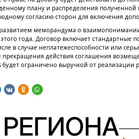
жденному плану и распределения полученной
юдному согласию сторон для включения допо
а развитием меморандума о взаимопонимани
этого года. Договор включает стандартные п
исле в случае неплатежеспособности или сер
чае прекращения действия соглашения возме
s будет ограничено выручкой от реализации р
 РЕГИОНА