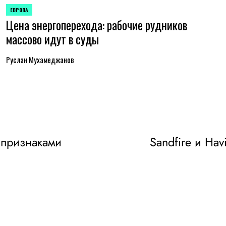
ЕВРОПА
ОПУБЛИКОВАНО
Цена энергоперехода: рабочие рудников
В
массово идут в суды
Руслан Мухамеджанов
 признаками
Sandfire и Ha