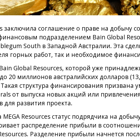
ls заключила соглашение о праве на добычу 
 финансовым подразделением Bain Global Res
blegum South в Западной Австралии. Эта сдел
еля горных работ, так и необходимое финанс
ain Global Resources, которой уже принадлеж
т до 20 миллионов австралийских долларов (13
. Такая структура финансирования призвана 
erals от выпуска новых акций или привлечени
в для развития проекта.
а MEGA Resources статус подрядчика на добыч
ривает распределение прибыли в соотношении
l Resources. Разделение прибыли начнется после