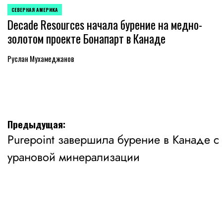
СЕВЕРНАЯ АМЕРИКА
ОПУБЛИКОВАНО
Decade Resources начала бурение на медно-
В
золотом проекте Бонапарт в Канаде
Руслан Мухамеджанов
Навигация
Предыдущая:
Purepoint завершила бурение в Канаде с
по
урановой минерализации
записям