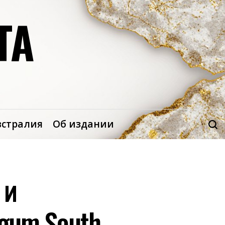
ТА
встралия
Об издании
 и
gum South