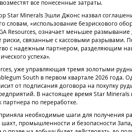
озместят все понесенные затраты.
р Star Minerals Эшли Джонс назвал соглаше
его словам, «использование безрискового обо
GA Resources, означает меньшее размывание
 риски, связанные с кассовыми разрывами. 
ство с надежным партнером, разделяющим на
ческого успеха».
rces, уже управляющая тремя золотыми рудн
blegum South в первом квартале 2026 года. О
висит от подписания договора на покупку руд
дприятий. В настоящее время Star Minerals 
к партнера по переработке.
едприняла необходимые шаги для получения р
 шахт, промышленности и безопасности Запа
е о праве на добычу будет действовать до по