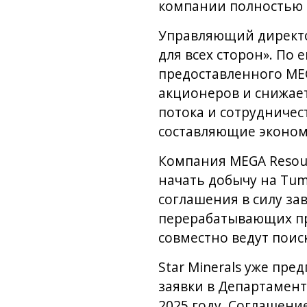
компании полностью в
Управляющий директо
для всех сторон». По 
предоставленного ME
акционеров и снижает
потока и сотрудниче
составляющие экономи
Компания MEGA Resou
начать добычу на Tum
соглашения в силу за
перерабатывающих пре
совместно ведут поис
Star Minerals уже пр
заявки в Департамент
2025 году. Соглашени