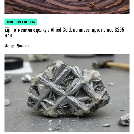
СЕВЕРНАЯ АМЕРИКА
ОПУБЛИКОВАНО
В
Zijin отменила сделку с Allied Gold, но инвестирует в нее $295
млн
Мансур Досетов