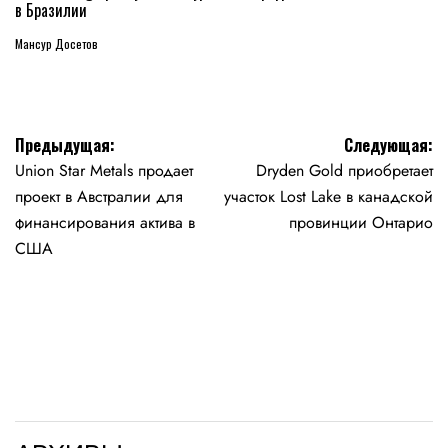
в Бразилии
Мансур Досетов
Навигация
Предыдущая:
Следующая:
Union Star Metals продает
Dryden Gold приобретает
по
проект в Австралии для
участок Lost Lake в канадской
записям
финансирования актива в
провинции Онтарио
США