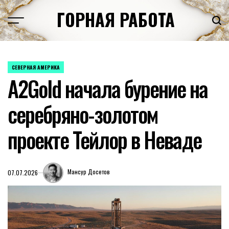
Перейти
ГОРНАЯ РАБОТА
к
содержимому
СЕВЕРНАЯ АМЕРИКА
ОПУБЛИКОВАНО
A2Gold начала бурение на
В
серебряно-золотом
проекте Тейлор в Неваде
Мансур Досетов
07.07.2026