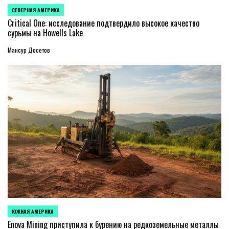
СЕВЕРНАЯ АМЕРИКА
ОПУБЛИКОВАНО
В
Critical One: исследование подтвердило высокое качество
сурьмы на Howells Lake
Мансур Досетов
ЮЖНАЯ АМЕРИКА
ОПУБЛИКОВАНО
В
Enova Mining приступила к бурению на редкоземельные металлы