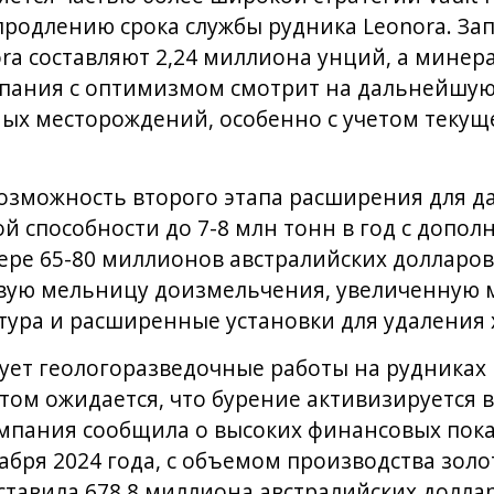
продлению срока службы рудника Leonora. За
a составляют 2,24 миллиона унций, а минер
пания с оптимизмом смотрит на дальнейшую
ных месторождений, особенно с учетом теку
возможность второго этапа расширения для 
й способности до 7-8 млн тонн в год с допо
ре 65-80 миллионов австралийских долларов.
овую мельницу доизмельчения, увеличенную
ура и расширенные установки для удаления 
рует геологоразведочные работы на рудниках
 этом ожидается, что бурение активизируется 
мпания сообщила о высоких финансовых показ
абря 2024 года, с объемом производства золот
ставила 678,8 миллиона австралийских доллар