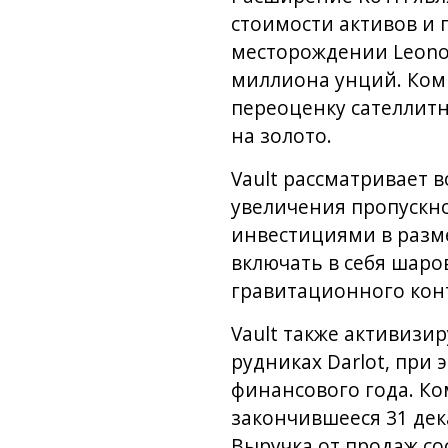
стоимости активов и 
месторождении Leonor
миллиона унций. Ком
переоценку сателлит
на золото.
Vault рассматривает 
увеличения пропускно
инвестициями в разме
включать в себя шар
гравитационного конт
Vault также активизи
рудниках Darlot, при
финансового года. Ко
закончившееся 31 дек
Выручка от продаж со