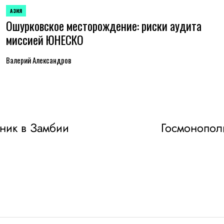
АЗИЯ
ОПУБЛИКОВАНО
Ошурковское месторождение: риски аудита
В
миссией ЮНЕСКО
Валерий Александров
дник в Замбии
Госмонополи