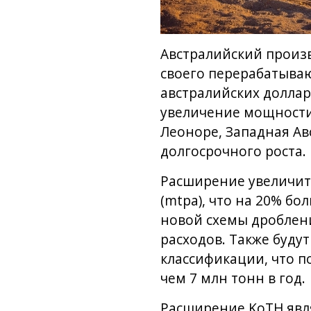
Австралийский произв
своего перерабатывающ
австралийских доллар
увеличение мощности
Леоноре, Западная А
долгосрочного роста.
Расширение увеличит 
(mtpa), что на 20% бо
новой схемы дроблен
расходов. Также буду
классификации, что п
чем 7 млн тонн в год.
Расширение KoTH явля