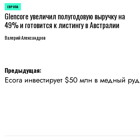
ЕВРОПА
ОПУБЛИКОВАНО
Glencore увеличил полугодовую выручку на
В
49% и готовится к листингу в Австралии
Валерий Александров
Навигация
Предыдущая:
Ecora инвестирует $50 млн в медный ру
по
записям