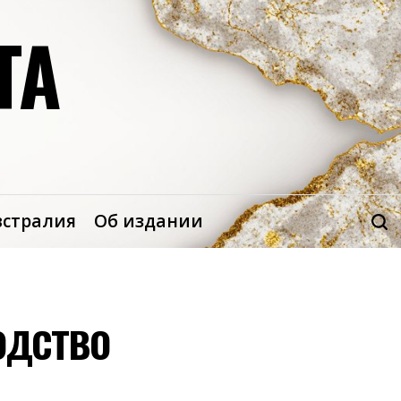
ТА
встралия
Об издании
одство