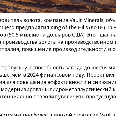
одитель золота, компания Vault Minerals, об
его предприятия King of the Hills (KoTH) на
ов (50,5 миллиона долларов США). Этот шаг н
 производства золота на производственном 
встралия, повышение производительности и 
пропускную способность завода до шести ми
льше, чем в 2024 финансовом году. Проект вкл
ия для повышения эффективности и снижени
т модернизированы гидрометаллургический к
отенциально позволит увеличить пропускную
ется частью более широкой стратегии Vault