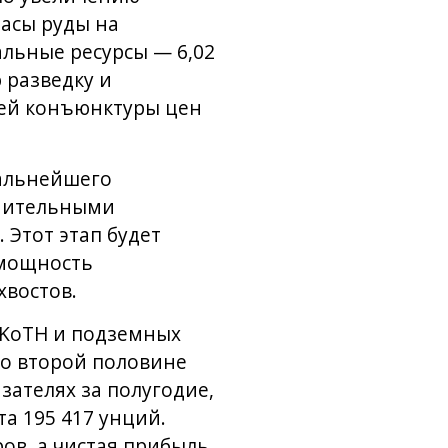
пасы руды на
альные ресурсы — 6,02
 разведку и
щей конъюнктуры цен
дальнейшего
лнительными
 Этот этап будет
 мощность
хвостов.
 KoTH и подземных
во второй половине
ателях за полугодие,
а 195 417 унций.
ов, а чистая прибыль