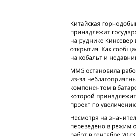
Китайская горнодобы
принадлежит государс
на руднике Кинсевер 
открытия. Как сообща
на кобальт и недавний
MMG остановила работ
из-за неблагоприятны
компонентом в батаре
которой принадлежит 
проект по увеличению
Несмотря на значител
переведено в режим о
работ в сентябре 202