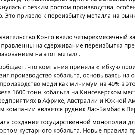
лкнулась с резким ростом производства, особе
 Это привело к переизбытку металла на рынке
вительство Конго ввело четырехмесячный за
направленны на сдерживание переизбытка пр
азованием на этот металл.
ообщает, что компания приняла «гибкую про
вит производство кобальта, основываясь на о
производство меди как минимум на 40% в эт
ела 1600 тонн кобальта на Кинсеверском мес
редприятиях в Африке, Австралии и Южной А
 компании является рудник Лас-Бамбас в Пе
ала создание государственной монополии дл
ортом кустарного кобальта. Новые правила п