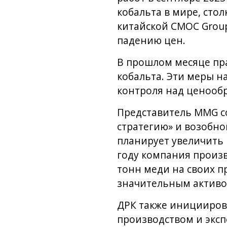
кобальта в мире, сто
китайской CMOC Group.
падению цен.
В прошлом месяце пра
кобальта. Эти меры 
контроля над ценообр
Представитель MMG с
стратегию» и возобно
планирует увеличить 
году компания произв
тонн меди на своих п
значительным активом
ДРК также иницииров
производством и эксп