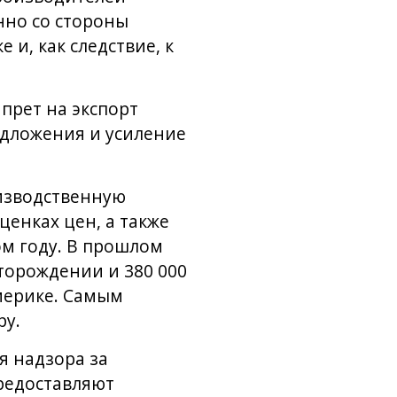
нно со стороны
 и, как следствие, к
прет на экспорт
едложения и усиление
изводственную
ценках цен, а также
ом году. В прошлом
торождении и 380 000
мерике. Самым
ру.
я надзора за
редоставляют