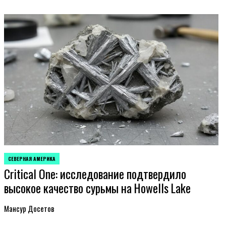
СЕВЕРНАЯ АМЕРИКА
ОПУБЛИКОВАНО
Critical One: исследование подтвердило
В
высокое качество сурьмы на Howells Lake
Мансур Досетов