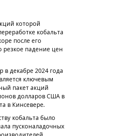
кций которой
переработке кобальта
коре после его
о резкое падение цен
 в декабре 2024 года
является ключевым
ный пакет акций
ионов долларов США в
а в Кинсевере.
тву кобальта было
чала пусконаладочных
производителей