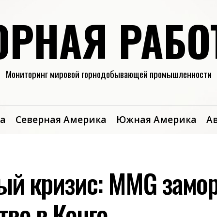
ОРНАЯ РАБО
Мониторинг мировой горнодобывающей промышленности
а
Северная Америка
Южная Америка
А
ый кризис: MMG замо
тво в Конго