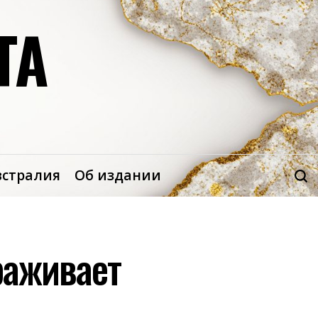
ТА
встралия
Об издании
раживает