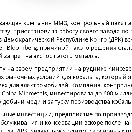
вающая компания MMG, контрольный пакет а
тву, приостановила работу своего завода по 
в Демократической Республике Конго (ДРК) вс
ет Bloomberg, причиной такого решения стал
 запрет на экспорт этого металла.
у на своем предприятии на руднике Кинсевер
х рыночных условий для кобальта, который 
ях для электромобилей. Компания, контроль
China Minmetals, инвестировала до 600 милл
 добычи меди и запуску производства кобальт
ьные инвестиции, предприятие по производс
бслуживания и консервации вскоре после на
3 года. ДРК, являющаяся одним из основных 