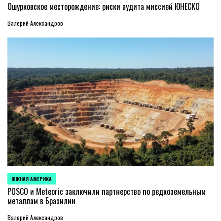
В
Ошурковское месторождение: риски аудита миссией ЮНЕСКО
Валерий Александров
ЮЖНАЯ АМЕРИКА
ОПУБЛИКОВАНО
В
POSCO и Meteoric заключили партнерство по редкоземельным
металлам в Бразилии
Валерий Александров