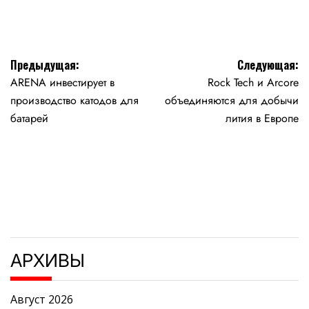
Навигация
Предыдущая:
Следующая:
ARENA инвестирует в
Rock Tech и Arcore
по
производство катодов для
объединяются для добычи
записям
батарей
лития в Европе
АРХИВЫ
Август 2026