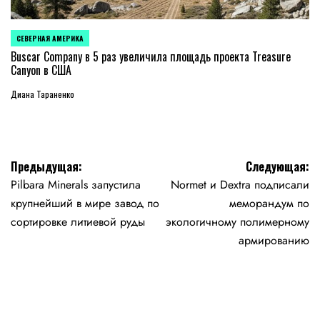
СЕВЕРНАЯ АМЕРИКА
ОПУБЛИКОВАНО
В
Buscar Company в 5 раз увеличила площадь проекта Treasure
Canyon в США
Диана Тараненко
Навигация
Предыдущая:
Следующая:
Pilbara Minerals запустила
Normet и Dextra подписали
по
крупнейший в мире завод по
меморандум по
записям
сортировке литиевой руды
экологичному полимерному
армированию